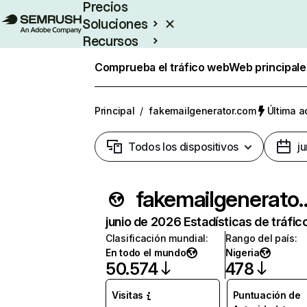
Precios
Soluciones
Recursos
Empresas
Comprueba el tráfico web
Web principale
Principal
/
fakemailgenerator.com
Última a
Todos los dispositivos
j
fakemailgene
junio de 2026 Estadísticas de tráfic
Clasificación mundial
:
Rango del país
:
En todo el mundo
Nigeria
50.574
478
Visitas
Puntuación de