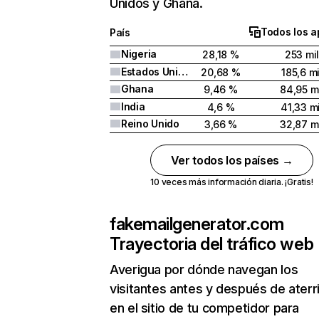
Unidos y Ghana.
Todos los a
País
Nigeria
28,18 %
253 mi
Estados Unidos
20,68 %
185,6 mi
Ghana
9,46 %
84,95 mi
India
4,6 %
41,33 mi
Reino Unido
3,66 %
32,87 mi
Ver todos los países →
10 veces más información diaria. ¡Gratis!
fakemailgenerator.com
Trayectoria del tráfico web
Averigua por dónde navegan los
visitantes antes y después de aterr
en el sitio de tu competidor para