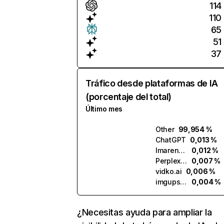
114
110
65
51
37
Tráfico desde plataformas de IA
(porcentaje del total)
Último mes
Other
99,954 %
ChatGPT
0,013 %
lmarena.ai
0,012 %
Perplexity
0,007 %
vidko.ai
0,006 %
imgupscaler.ai
0,004 %
¿Necesitas ayuda para ampliar la