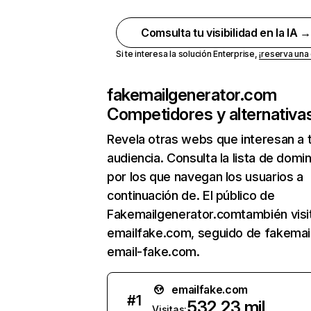
Comsulta tu visibilidad en la IA 
Si te interesa la solución Enterprise,
¡reserva un
fakemailgenerator.com
Competidores y alternativa
Revela otras webs que interesan a 
audiencia. Consulta la lista de domi
por los que navegan los usuarios a
continuación de. El público de
Fakemailgenerator.comtambién visi
emailfake.com, seguido de fakemail
email-fake.com.
emailfake.com
#
1
532,23 mil
Visitas: