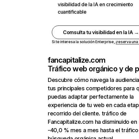
visibilidad de la IA en crecimiento
cuantificable
Comsulta tu visibilidad en la IA 
Si te interesa la solución Enterprise,
¡reserva un
fancapitalize.com
Tráfico web orgánico y de 
Descubre cómo navega la audienci
tus principales competidores para 
puedas adaptar perfectamente la
experiencia de tu web en cada etap
recorrido del cliente. tráfico de
Fancapitalize.com ha disminuido en
-40,0 % mes a mes hasta el tráfico
búsqueda orgánica actual.