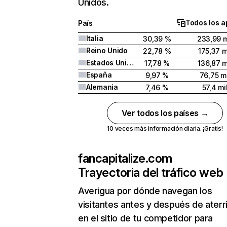
Unidos.
Todos los a
País
Italia
30,39 %
233,99 m
Reino Unido
22,78 %
175,37 m
Estados Unidos
17,78 %
136,87 m
España
9,97 %
76,75 mi
Alemania
7,46 %
57,4 mi
Ver todos los países →
10 veces más información diaria. ¡Gratis!
fancapitalize.com
Trayectoria del tráfico web
Averigua por dónde navegan los
visitantes antes y después de aterr
en el sitio de tu competidor para