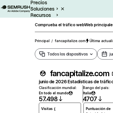
Precios
Soluciones
Recursos
Empresas
Comprueba el tráfico web
Web principale
Principal
/
fancapitalize.com
Última actuali
Todos los dispositivos
j
fancapitalize.com
junio de 2026 Estadísticas de tráfic
Clasificación mundial
:
Rango del país
:
En todo el mundo
Italia
57.498
4707
Visitas
Puntuación de