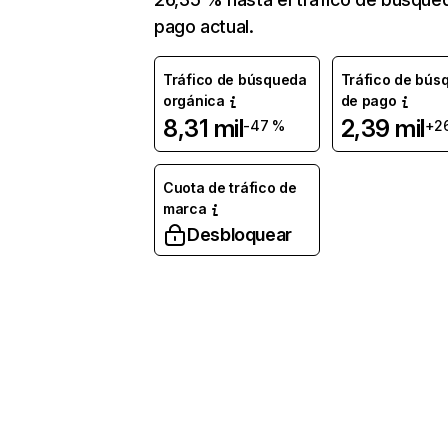
pago actual.
Tráfico de búsqueda
Tráfico de bús
orgánica
de pago
8,31 mil
2,39 mil
-47 %
+2
Cuota de tráfico de
marca
Desbloquear