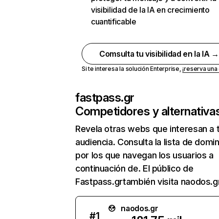
visibilidad de la IA en crecimiento
cuantificable
Comsulta tu visibilidad en la IA 
Si te interesa la solución Enterprise,
¡reserva un
fastpass.gr
Competidores y alternativa
Revela otras webs que interesan a 
audiencia. Consulta la lista de domi
por los que navegan los usuarios a
continuación de. El público de
Fastpass.grtambién visita naodos.gr
naodos.gr
#
1