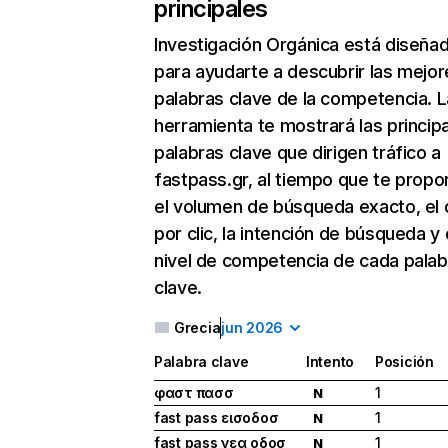
principales
Investigación Orgánica
está diseña
para ayudarte a descubrir las mejor
palabras clave de la competencia. L
herramienta te mostrará las princip
palabras clave que dirigen tráfico a
fastpass.gr, al tiempo que te propo
el volumen de búsqueda exacto, el 
por clic, la intención de búsqueda y 
nivel de competencia de cada palab
clave.
Grecia
jun 2026
Palabra clave
Intento
Posición
φαστ πασσ
1
N
fast pass εισοδοσ
1
N
fast pass νεα οδοσ
1
N