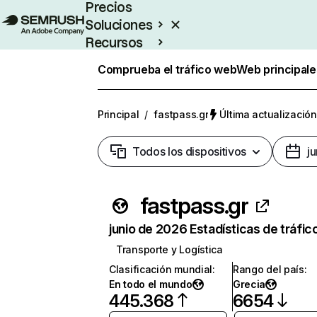
Precios
Soluciones
Recursos
Empresas
Comprueba el tráfico web
Web principale
Principal
/
fastpass.gr
Última actualización
Todos los dispositivos
j
fastpass.gr
junio de 2026 Estadísticas de tráfic
Transporte y Logística
Clasificación mundial
:
Rango del país
:
En todo el mundo
Grecia
445.368
6654