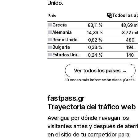
Unido.
Todos los a
País
Grecia
83,11 %
48,69 mi
Alemania
14,89 %
8,72 mi
Reino Unido
0,82 %
480
Bulgaria
0,33 %
194
Estados Unidos
0,24 %
140
Ver todos los países →
10 veces más información diaria. ¡Gratis!
fastpass.gr
Trayectoria del tráfico web
Averigua por dónde navegan los
visitantes antes y después de aterr
en el sitio de tu competidor para