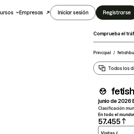
ursos
Empresas
Iniciar sesión
Registrarse
Comprueba el trá
Principal
/
fetishb
Todos los d
fetis
junio de 2026 
Clasificación mun
En todo el mundo
57.455
Visitas