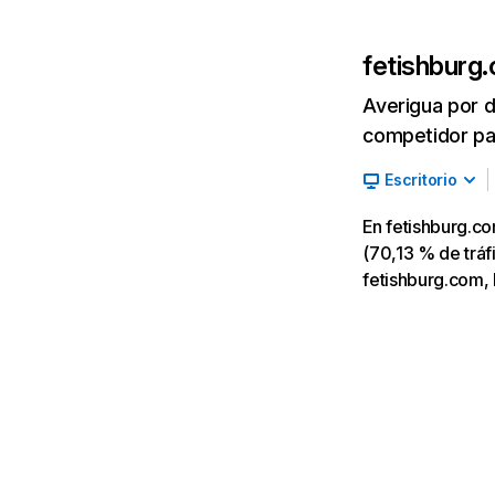
fetishburg
Averigua por d
competidor par
Escritorio
En fetishburg.c
(70,13 % de tráfi
fetishburg.com, 