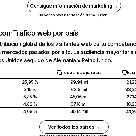
Consigue información de marketing →
10 veces más información diaria. ¡Gratis!
.com
Tráfico web por país
stribución global de los visitantes web de tu competen
 mercados pasados por alto. La audiencia mayoritaria
os Unidos seguido de Alemania y Reino Unido.
Todos los aparatos
Escr
25,95 %
199,94 mil
21,3
8,15 %
62,8 mil
38,8
5,85 %
45,06 mil
27,1
4,82 %
37,18 mil
10,2
4,69 %
36,14 mil
24,9
Ver todos los países →