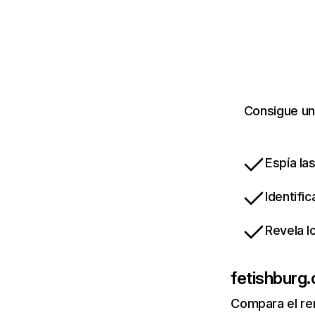
Consigue un
Espía la
Identifi
Revela l
fetishburg
Compara el re