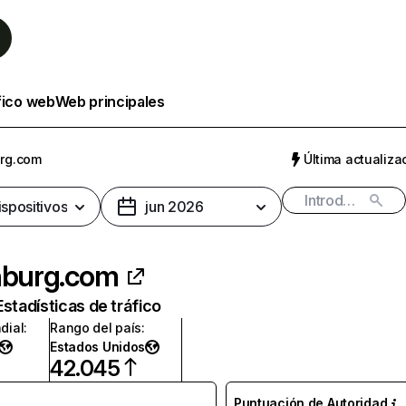
fico web
Web principales
urg.com
Última actualizac
ispositivos
jun 2026
hburg.com
Estadísticas de tráfico
dial
:
Rango del país
:
Estados Unidos
42.045
Puntuación de Autoridad