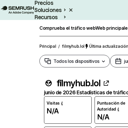
Precios
Soluciones
Recursos
Empresas
Comprueba el tráfico web
Web principale
Principal
/
filmyhub.lol
Última actualización
Todos los dispositivos
j
filmyhub.lol
junio de 2026 Estadísticas de tráfic
Visitas
Puntuación de
Autoridad
N/A
N/A