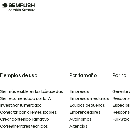
Ejemplos de uso
Por tamaño
Por rol
Ser más visible en las búsquedas
Empresas
Gerente 
Ser recomendado por la IA
Empresas medianas
Responsa
Investigar tu mercado
Equipos pequeños
Especial
Conectar con clientes locales
Emprendedores
Responsa
Crear contenido llamativo
Autónomos
Full-Sta
Corregir errores técnicos
Agencias