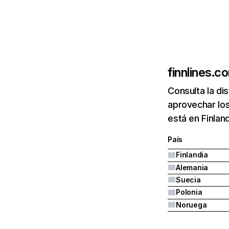
finnlines.c
Consulta la di
aprovechar los
está en Finlan
País
Finlandia
Alemania
Suecia
Polonia
Noruega