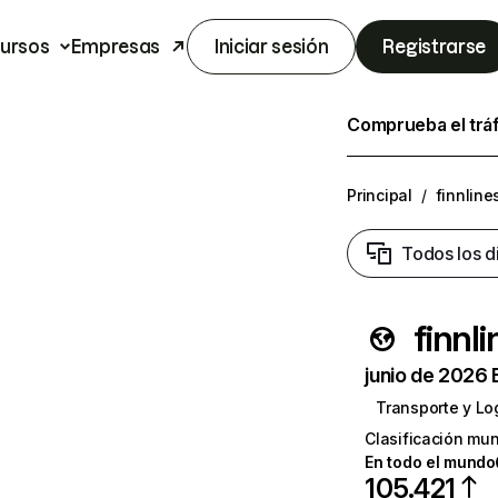
ursos
Empresas
Iniciar sesión
Registrarse
Comprueba el trá
Principal
/
finnline
Todos los d
finnl
junio de 2026 
Transporte y Log
Clasificación mun
En todo el mundo
105.421