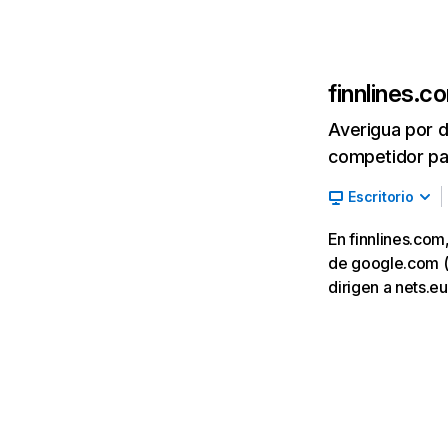
finnlines.c
Averigua por d
competidor par
Escritorio
En finnlines.com
de google.com (3
dirigen a nets.e