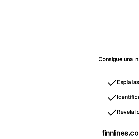
Consigue una in
Espía la
Identifi
Revela l
finnlines.c