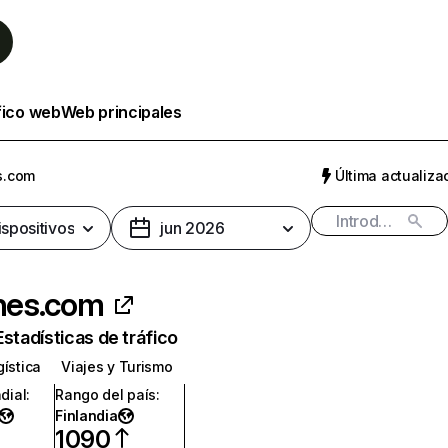
fico web
Web principales
s.com
Última actualizac
ispositivos
jun 2026
ines.com
Estadísticas de tráfico
ística
Viajes y Turismo
dial
:
Rango del país
:
Finlandia
1090