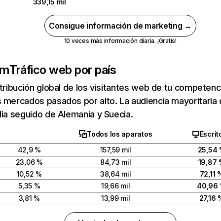
339,15 mil
Consigue información de marketing →
10 veces más información diaria. ¡Gratis!
om
Tráfico web por país
stribución global de los visitantes web de tu competen
 mercados pasados por alto. La audiencia mayoritaria 
dia seguido de Alemania y Suecia.
Todos los aparatos
Escrit
42,9 %
157,59 mil
25,54
23,06 %
84,73 mil
19,87
10,52 %
38,64 mil
72,11 
5,35 %
19,66 mil
40,96
3,81 %
13,99 mil
27,16 