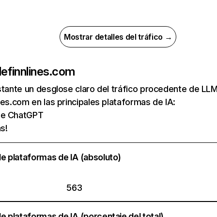
Mostrar detalles del tráfico →
de
finnlines.com
nstante un desglose claro del tráfico procedente de 
nes.com en las principales plataformas de IA:
 de ChatGPT
s!
e plataformas de IA (absoluto)
563
e plataformas de IA (porcentaje del total)