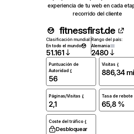
experiencia de tu web en cada eta
recorrido del cliente
fitnessfirst.de
Clasificación mundial
:
Rango del país
:
En todo el mundo
Alemania
51.161
2480
Puntuación de
Visitas
Autoridad
886,34 mi
56
Páginas/Visitas
Tasa de rebote
2,1
65,8 %
Coste del tráfico
Desbloquear