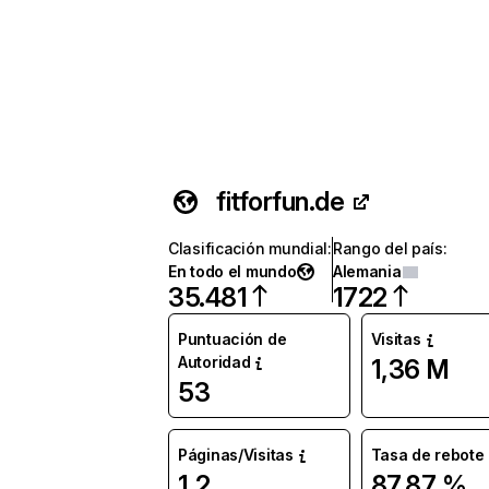
fitforfun.de
Clasificación mundial
:
Rango del país
:
En todo el mundo
Alemania
35.481
1722
Puntuación de
Visitas
Autoridad
1,36 M
53
Páginas/Visitas
Tasa de rebote
1,2
87,87 %