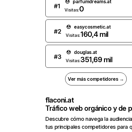
parfumdreams.at
#
1
0
Visitas:
easycosmetic.at
#
2
160,4 mil
Visitas:
douglas.at
#
3
351,69 mil
Visitas:
Ver más competidores →
flaconi.at
Tráfico web orgánico y de 
Descubre cómo navega la audienci
tus principales competidores para 