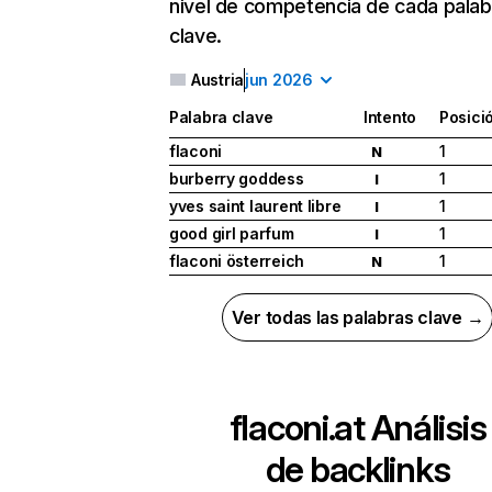
nivel de competencia de cada palab
clave.
Austria
jun 2026
Palabra clave
Intento
Posici
flaconi
1
N
burberry goddess
1
I
yves saint laurent libre
1
I
good girl parfum
1
I
flaconi österreich
1
N
Ver todas las palabras clave →
flaconi.at
Análisis
de backlinks