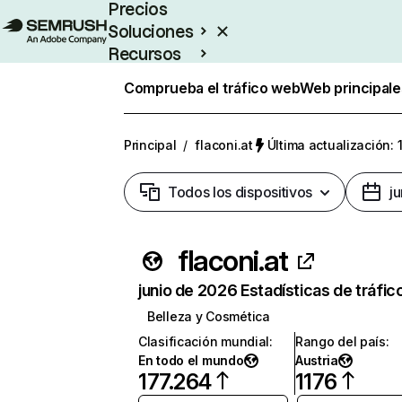
Precios
Soluciones
Recursos
Empresas
Comprueba el tráfico web
Web principale
Principal
/
flaconi.at
Última actualización: 
Todos los dispositivos
j
flaconi.at
junio de 2026 Estadísticas de tráfic
Belleza y Cosmética
Clasificación mundial
:
Rango del país
:
En todo el mundo
Austria
177.264
1176