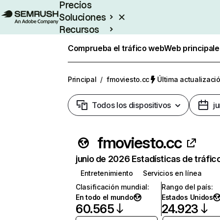
Precios
Soluciones
Recursos
Empresas
Comprueba el tráfico web
Web principale
Principal
/
fmoviesto.cc
Última actualizació
Todos los dispositivos
j
fmoviesto.cc
junio de 2026 Estadísticas de tráfic
Entretenimiento
Servicios en línea
Clasificación mundial
:
Rango del país
:
En todo el mundo
Estados Unidos
60.565
24.923