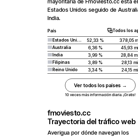
mayoritaria de Fmoviesto.cc está e
Estados Unidos seguido de Australi
India.
Todos los a
País
Estados Unidos
52,33 %
378,05 m
Australia
6,36 %
45,93 mi
India
3,99 %
28,84 mi
Filipinas
3,89 %
28,13 mi
Reino Unido
3,34 %
24,15 mi
Ver todos los países →
10 veces más información diaria. ¡Gratis!
fmoviesto.cc
Trayectoria del tráfico web
Averigua por dónde navegan los