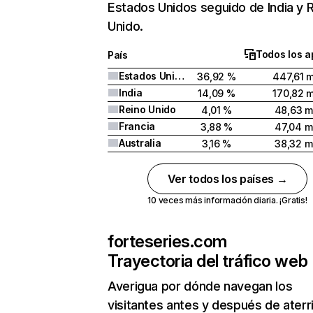
Estados Unidos seguido de India y 
Unido.
Todos los a
País
Estados Unidos
36,92 %
447,61 m
India
14,09 %
170,82 m
Reino Unido
4,01 %
48,63 m
Francia
3,88 %
47,04 mi
Australia
3,16 %
38,32 mi
Ver todos los países →
10 veces más información diaria. ¡Gratis!
forteseries.com
Trayectoria del tráfico web
Averigua por dónde navegan los
visitantes antes y después de aterr