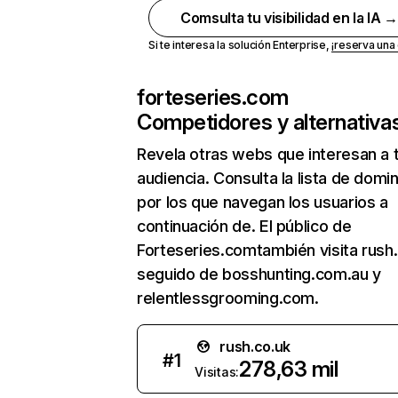
Comsulta tu visibilidad en la IA 
Si te interesa la solución Enterprise,
¡reserva un
forteseries.com
Competidores y alternativa
Revela otras webs que interesan a 
audiencia. Consulta la lista de domi
por los que navegan los usuarios a
continuación de. El público de
Forteseries.comtambién visita rush.
seguido de bosshunting.com.au y
relentlessgrooming.com.
rush.co.uk
#
1
278,63 mil
Visitas: