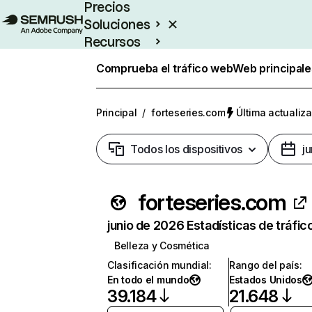
Precios
Soluciones
Recursos
Empresas
Comprueba el tráfico web
Web principale
Principal
/
forteseries.com
Última actualiza
Todos los dispositivos
j
forteseries.com
junio de 2026 Estadísticas de tráfic
Belleza y Cosmética
Clasificación mundial
:
Rango del país
:
En todo el mundo
Estados Unidos
39.184
21.648