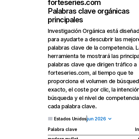
forteseries.com
Palabras clave orgánicas
principales
Investigación Orgánica
está diseña
para ayudarte a descubrir las mejor
palabras clave de la competencia. L
herramienta te mostrará las princip
palabras clave que dirigen tráfico a
forteseries.com, al tiempo que te
proporciona el volumen de búsque
exacto, el coste por clic, la intenció
búsqueda y el nivel de competencia
cada palabra clave.
Estados Unidos
jun 2026
Palabra clave
I
modern mullet