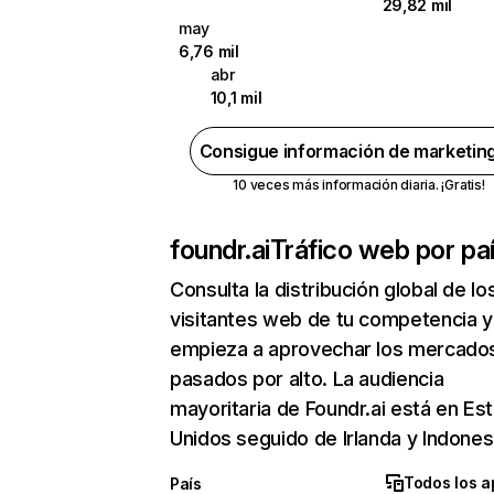
29,82 mil
may
6,76 mil
abr
10,1 mil
Consigue información de marketin
10 veces más información diaria. ¡Gratis!
foundr.ai
Tráfico web por pa
Consulta la distribución global de lo
visitantes web de tu competencia y
empieza a aprovechar los mercado
pasados por alto. La audiencia
mayoritaria de Foundr.ai está en Es
Unidos seguido de Irlanda y Indones
Todos los a
País