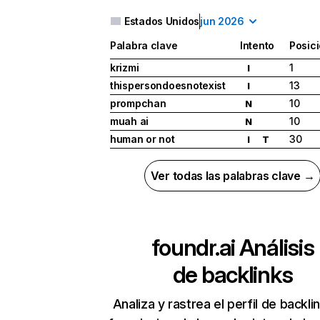
Estados Unidos
jun 2026
Palabra clave
Intento
Posic
krizmi
1
I
thispersondoesnotexist
13
I
prompchan
10
N
muah ai
10
N
human or not
30
I
T
Ver todas las palabras clave →
foundr.ai
Análisis
de backlinks
Analiza y rastrea el perfil de backli