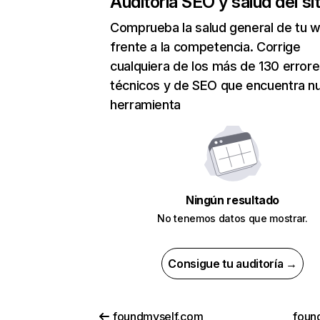
Auditoría SEO y salud del sit
Comprueba la salud general de tu 
frente a la competencia. Corrige
cualquiera de los más de 130 error
técnicos y de SEO que encuentra n
herramienta
Ningún resultado
No tenemos datos que mostrar.
Consigue tu auditoría →
foundmyself.com
foun