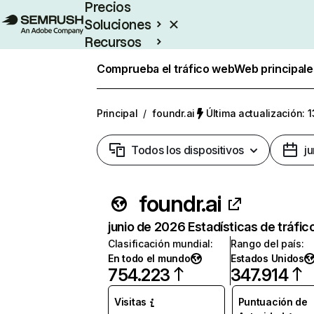
Precios
Soluciones
Recursos
Empresas
Comprueba el tráfico web
Web principale
Principal
/
foundr.ai
Última actualización: 1
Todos los dispositivos
j
foundr.ai
junio de 2026 Estadísticas de tráfic
Clasificación mundial
:
Rango del país
:
En todo el mundo
Estados Unidos
754.223
347.914
Visitas
Puntuación de