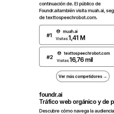
continuación de. El público de
Foundr.aitambién visita muah.ai, se
de texttospeechrobot.com.
muah.ai
#
1
1,41 M
Visitas:
texttospeechrobot.com
#
2
16,76 mil
Visitas:
Ver más competidores →
foundr.ai
Tráfico web orgánico y de 
Descubre cómo navega la audienci