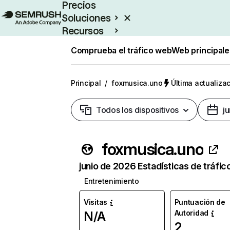
Precios
Soluciones
Recursos
Empresas
Comprueba el tráfico web
Web principale
Principal
/
foxmusica.uno
Última actualizac
Todos los dispositivos
j
foxmusica.uno
junio de 2026 Estadísticas de tráfic
Entretenimiento
Visitas
Puntuación de
Autoridad
N/A
2