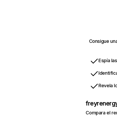
Consigue una
Espía la
Identifi
Revela l
freyrenerg
Compara el re