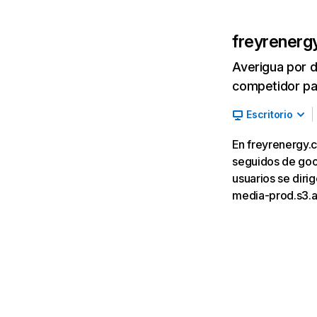
freyrenerg
Averigua por d
competidor par
Escritorio
En freyrenergy.c
seguidos de goog
usuarios se dir
media-prod.s3.