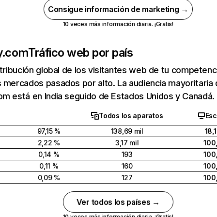
Consigue información de marketing →
10 veces más información diaria. ¡Gratis!
y.com
Tráfico web por país
stribución global de los visitantes web de tu competen
 mercados pasados por alto. La audiencia mayoritaria
om está en India seguido de Estados Unidos y Canadá.
Todos los aparatos
Esc
97,15 %
138,69 mil
18,
2,22 %
3,17 mil
100
0,14 %
193
100
0,11 %
160
100
0,09 %
127
100
Ver todos los países →
10 veces más información diaria. ¡Gratis!