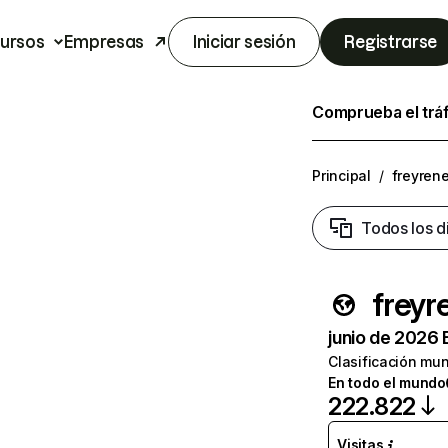
ursos
Empresas
Iniciar sesión
Registrarse
Comprueba el trá
Principal
/
freyren
Todos los d
freyr
junio de 2026 
Clasificación mun
En todo el mundo
222.822
Visitas