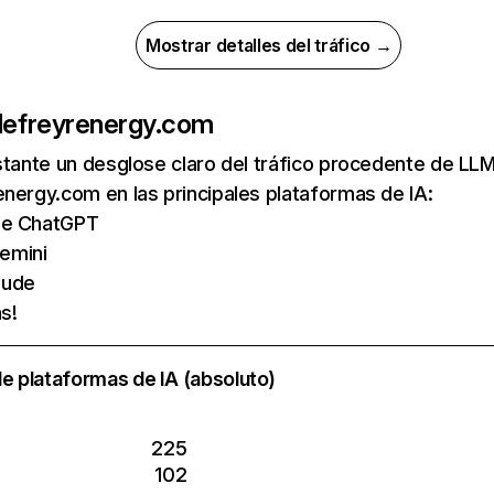
Mostrar detalles del tráfico →
de
freyrenergy.com
nstante un desglose claro del tráfico procedente de 
nergy.com en las principales plataformas de IA:
 de ChatGPT
emini
aude
s!
e plataformas de IA (absoluto)
225
102