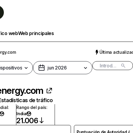
fico web
Web principales
ergy.com
Última actualizac
ispositivos
jun 2026
energy.com
Estadísticas de tráfico
dial
:
Rango del país
:
India
21.006
Puntuación de Autoridad