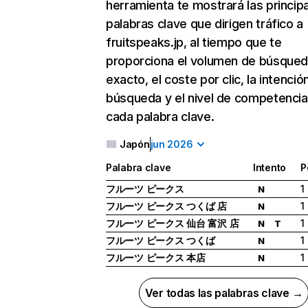
herramienta te mostrará las princip
palabras clave que dirigen tráfico a
fruitspeaks.jp, al tiempo que te
proporciona el volumen de búsque
exacto, el coste por clic, la intenció
búsqueda y el nivel de competencia
cada palabra clave.
Japón
jun 2026
Palabra clave
Intento
P
フルーツ ピークス
1
N
フルーツ ピークス つくば 店
1
N
フルーツ ピークス 仙台 富沢 店
1
N
T
フルーツ ピークス つくば
1
N
フルーツ ピークス 本店
1
N
Ver todas las palabras clave →