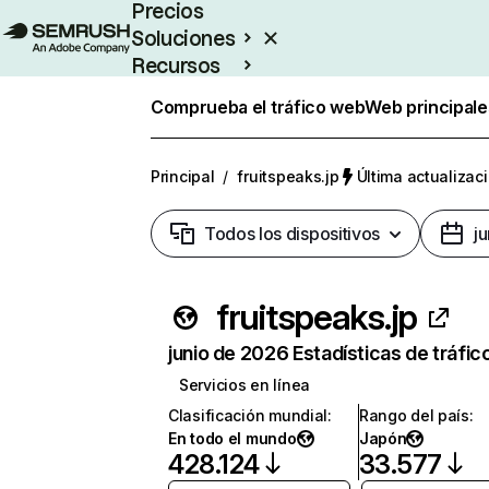
Precios
Soluciones
Recursos
Empresas
Comprueba el tráfico web
Web principale
Principal
/
fruitspeaks.jp
Última actualizaci
Todos los dispositivos
j
fruitspeaks.jp
junio de 2026 Estadísticas de tráfic
Servicios en línea
Clasificación mundial
:
Rango del país
:
En todo el mundo
Japón
428.124
33.577