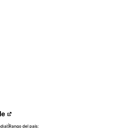
de
dial
:
Rango del país
: