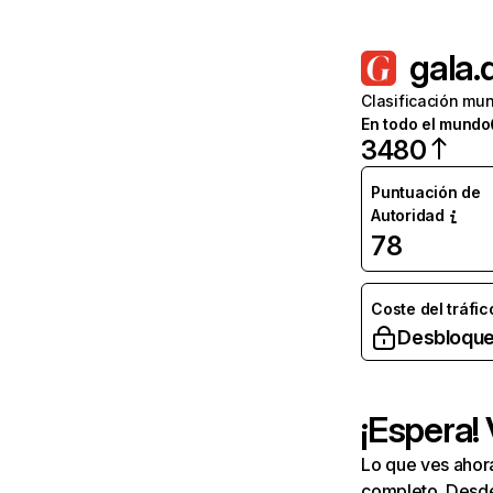
gala.
Clasificación mun
En todo el mundo
3480
Puntuación de
Autoridad
78
Coste del tráfic
Desbloque
¡Espera!
Lo que ves ahor
completo. Desde 