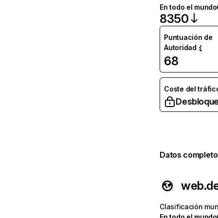
En todo el mundo
8350
Puntuación de
Autoridad
68
Coste del tráfic
Desbloque
Datos completo
web.d
Clasificación mun
En todo el mundo