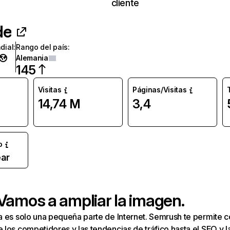
cliente
de
dial
:
Rango del país
:
Alemania
145
Visitas
Páginas/Visitas
14,74 M
3,4
o
ar
 Vamos a ampliar la imagen.
a es solo una pequeña parte de Internet. Semrush te permite 
los competidores y las tendencias de tráfico hasta el SEO y la v