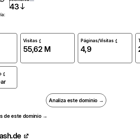
43
ía
:
Visitas
Páginas/Visitas
55,62 M
4,9
o
ar
Analiza este dominio →
s de este dominio →
lash.de