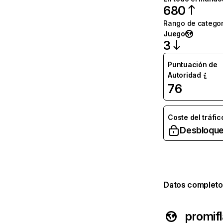
680
Rango de categor
Juego
3
Puntuación de
Autoridad
76
Coste del tráfic
Desbloque
Datos completo
promif