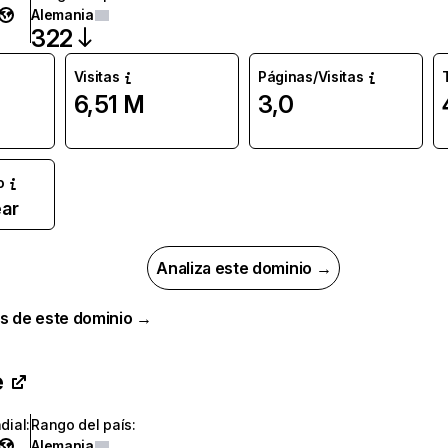
Alemania
322
Visitas
Páginas/Visitas
6,51 M
3,0
o
ar
Analiza este dominio →
s de este dominio →
e
dial
:
Rango del país
:
Alemania