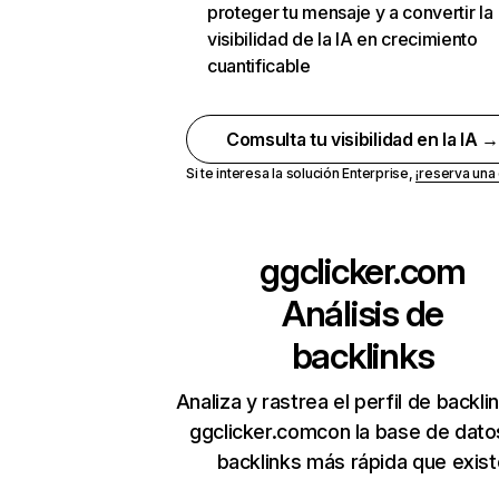
proteger tu mensaje y a convertir la
visibilidad de la IA en crecimiento
cuantificable
Comsulta tu visibilidad en la IA 
Si te interesa la solución Enterprise,
¡reserva un
ggclicker.com
Análisis de
backlinks
Analiza y rastrea el perfil de backli
ggclicker.comcon la base de dato
backlinks más rápida que exist