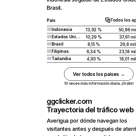
Brasil.
Todos los a
País
Indonesia
13,92 %
50,86 mi
Estados Unidos
10,29 %
37,61 mi
Brasil
8,15 %
29,8 mil
Filipinas
6,34 %
23,18 mi
Tailandia
4,93 %
18,01 mi
Ver todos los países →
10 veces más información diaria. ¡Gratis!
ggclicker.com
Trayectoria del tráfico web
Averigua por dónde navegan los
visitantes antes y después de aterr