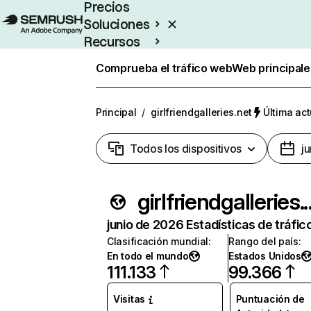
Precios
Soluciones
Recursos
Empresas
Comprueba el tráfico web
Web principale
Principal
/
girlfriendgalleries.net
Última act
Todos los dispositivos
j
girlfriendg
junio de 2026 Estadísticas de tráfic
Clasificación mundial
:
Rango del país
:
En todo el mundo
Estados Unidos
111.133
99.366
Visitas
Puntuación de