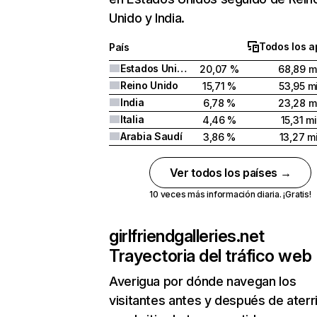
Unido y India.
Todos los a
País
Estados Unidos
20,07 %
68,89 mi
Reino Unido
15,71 %
53,95 mi
India
6,78 %
23,28 mi
Italia
4,46 %
15,31 mi
Arabia Saudí
3,86 %
13,27 mi
Ver todos los países →
10 veces más información diaria. ¡Gratis!
girlfriendgalleries.net
Trayectoria del tráfico web
Averigua por dónde navegan los
visitantes antes y después de aterr