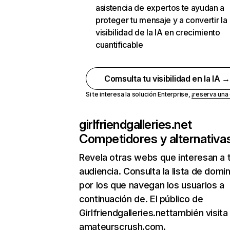
asistencia de expertos te ayudan a
proteger tu mensaje y a convertir la
visibilidad de la IA en crecimiento
cuantificable
Comsulta tu visibilidad en la IA 
Si te interesa la solución Enterprise,
¡reserva un
girlfriendgalleries.net
Competidores y alternativa
Revela otras webs que interesan a 
audiencia. Consulta la lista de domi
por los que navegan los usuarios a
continuación de. El público de
Girlfriendgalleries.nettambién visita
amateurscrush.com.