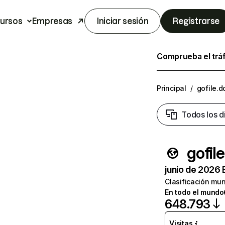
ursos
Empresas
Iniciar sesión
Registrarse
Comprueba el trá
Principal
/
gofile.
Todos los d
gofil
junio de 2026 
Clasificación mun
En todo el mundo
648.793
Visitas