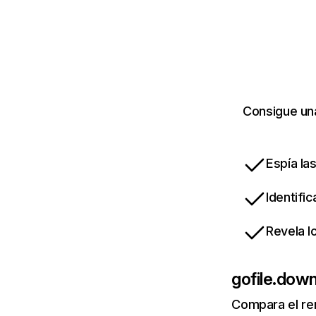
Consigue una
Espía la
Identifi
Revela l
gofile.dow
Compara el re