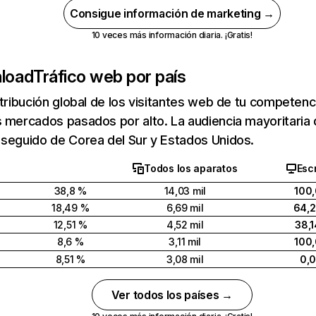
Consigue información de marketing →
10 veces más información diaria. ¡Gratis!
nload
Tráfico web por país
stribución global de los visitantes web de tu competen
 mercados pasados por alto. La audiencia mayoritaria
 seguido de Corea del Sur y Estados Unidos.
Todos los aparatos
Escr
38,8 %
14,03 mil
100
18,49 %
6,69 mil
64,
12,51 %
4,52 mil
38,
8,6 %
3,11 mil
100
8,51 %
3,08 mil
0,
Ver todos los países →