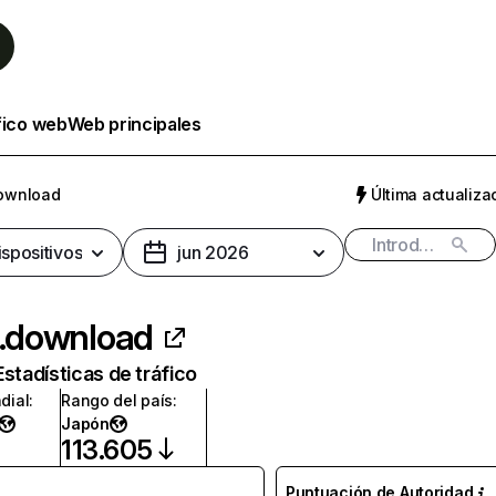
fico web
Web principales
download
Última actualizac
ispositivos
jun 2026
e.download
Estadísticas de tráfico
dial
:
Rango del país
:
Japón
113.605
Puntuación de Autoridad