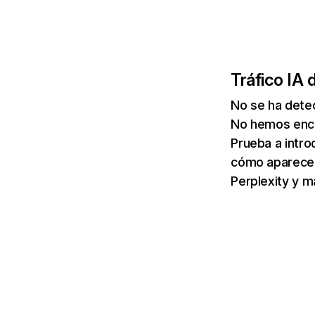
Tráfico IA 
No se ha detec
No hemos enco
Prueba a intro
cómo aparece 
Perplexity y m