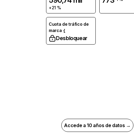
590,74 mil
773
+21 %
Cuota de tráfico de
marca
Desbloquear
Accede a 10 años de datos →