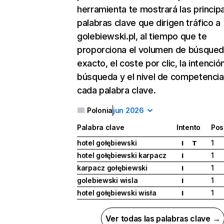
herramienta te mostrará las princip
palabras clave que dirigen tráfico a
golebiewski.pl, al tiempo que te
proporciona el volumen de búsque
exacto, el coste por clic, la intenció
búsqueda y el nivel de competencia
cada palabra clave.
Polonia
jun 2026
Palabra clave
Intento
Pos
hotel gołębiewski
1
I
T
hotel gołębiewski karpacz
1
I
karpacz gołębiewski
1
I
golebiewski wisla
1
I
hotel gołębiewski wisła
1
I
Ver todas las palabras clave →