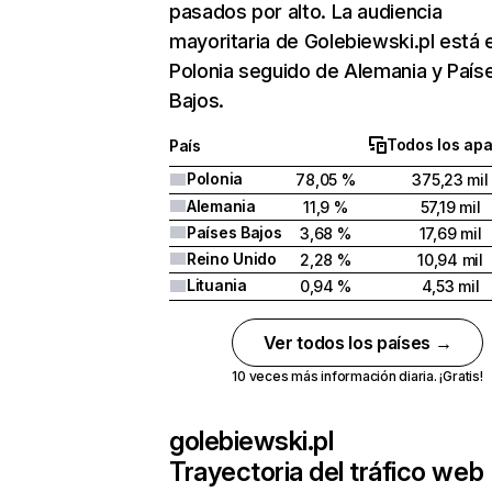
pasados por alto. La audiencia
mayoritaria de Golebiewski.pl está 
Polonia seguido de Alemania y País
Bajos.
Todos los apa
País
Polonia
78,05 %
375,23 mil
Alemania
11,9 %
57,19 mil
Países Bajos
3,68 %
17,69 mil
Reino Unido
2,28 %
10,94 mil
Lituania
0,94 %
4,53 mil
Ver todos los países →
10 veces más información diaria. ¡Gratis!
golebiewski.pl
Trayectoria del tráfico web