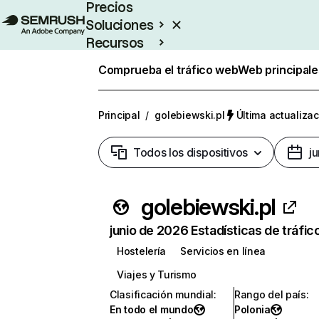
Precios
Soluciones
Recursos
Empresas
Comprueba el tráfico web
Web principale
Principal
/
golebiewski.pl
Última actualizac
Todos los dispositivos
j
golebiewski.pl
junio de 2026 Estadísticas de tráfic
Hostelería
Servicios en línea
Viajes y Turismo
Clasificación mundial
:
Rango del país
:
En todo el mundo
Polonia