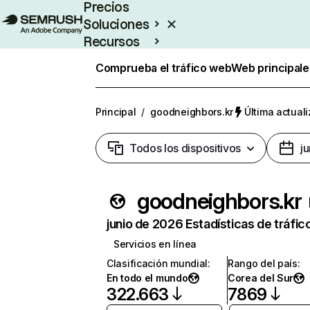
Precios
Soluciones
Recursos
Empresas
Comprueba el tráfico web
Web principale
Principal
/
goodneighbors.kr
Última actuali
Todos los dispositivos
j
goodneighbors.kr
junio de 2026 Estadísticas de tráfic
Servicios en línea
Clasificación mundial
:
Rango del país
:
En todo el mundo
Corea del Sur
322.663
7869