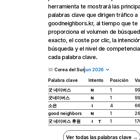
herramienta te mostrará las princip
palabras clave que dirigen tráfico a
goodneighbors.kr, al tiempo que te
proporciona el volumen de búsque
exacto, el coste por clic, la intenció
búsqueda y el nivel de competencia
cada palabra clave.
Corea del Sur
jun 2026
Palabra clave
Intento
Posición
Vo
굿 네이버스
1
9
N
굿네이버스
1
9
N
소은
4
6
I
good neighbors
1
2
N
굿 네이버스 후원
1
17
I
T
Ver todas las palabras clave →