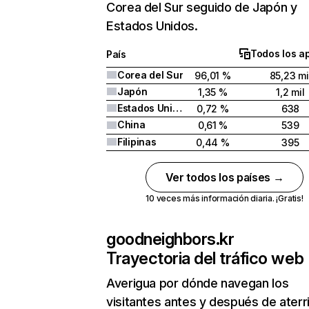
Corea del Sur seguido de Japón y
Estados Unidos.
Todos los a
País
Corea del Sur
96,01 %
85,23 mi
Japón
1,35 %
1,2 mil
Estados Unidos
0,72 %
638
China
0,61 %
539
Filipinas
0,44 %
395
Ver todos los países →
10 veces más información diaria. ¡Gratis!
goodneighbors.kr
Trayectoria del tráfico web
Averigua por dónde navegan los
visitantes antes y después de aterr