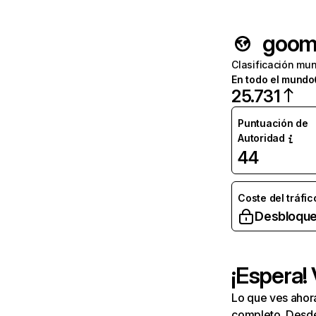
goom
Clasificación mun
En todo el mundo
25.731
Puntuación de
Autoridad
44
Coste del tráfic
Desbloque
¡Espera!
Lo que ves ahor
completo. Desde 