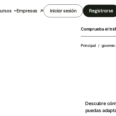
ursos
Empresas
Iniciar sesión
Registrarse
Comprueba el trá
Principal
/
goomer.
Descubre cómo
puedas adapta