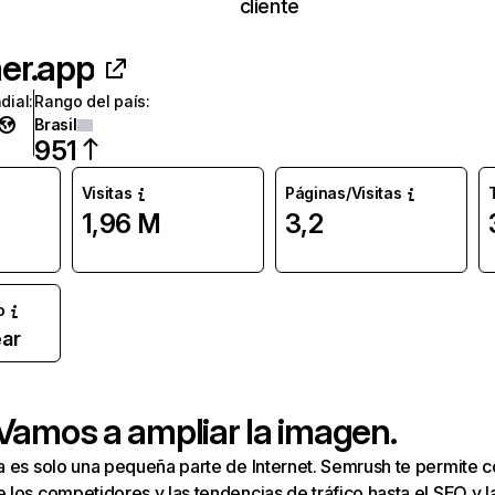
cliente
er.app
dial
:
Rango del país
:
Brasil
951
Visitas
Páginas/Visitas
1,96 M
3,2
o
ar
 Vamos a ampliar la imagen.
a es solo una pequeña parte de Internet. Semrush te permite 
los competidores y las tendencias de tráfico hasta el SEO y la v