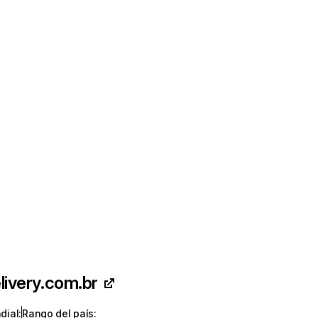
livery.com.br
dial
:
Rango del país
: