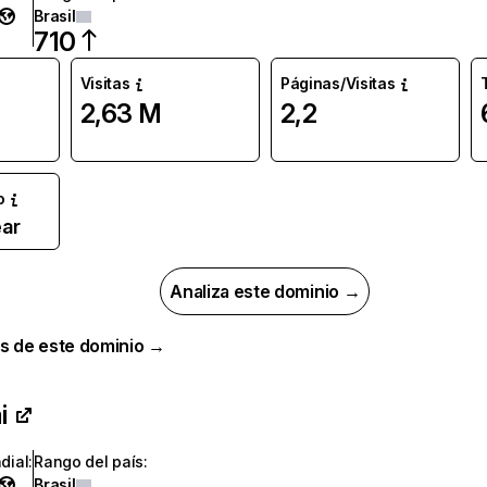
Brasil
710
Visitas
Páginas/Visitas
2,63 M
2,2
o
ar
Analiza este dominio →
s de este dominio →
i
dial
:
Rango del país
:
Brasil