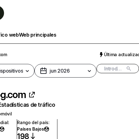
fico web
Web principales
com
Última actualizac
ispositivos
jun 2026
og.com
Estadísticas de tráfico
omóvil
dial
:
Rango del país
:
Países Bajos
198