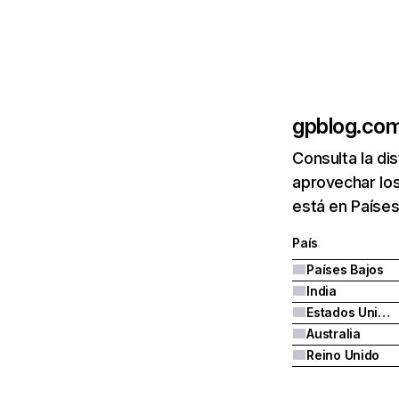
gpblog.co
Consulta la di
aprovechar lo
está en Países
País
Países Bajos
India
Estados Unidos
Australia
Reino Unido