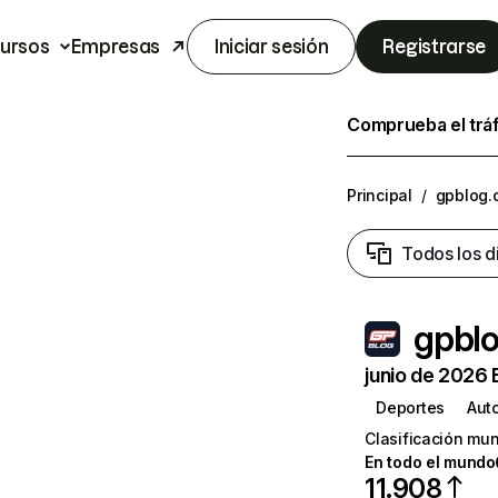
ursos
Empresas
Iniciar sesión
Registrarse
Comprueba el trá
Principal
/
gpblog.
Todos los d
gpbl
junio de 2026 
Deportes
Aut
Clasificación mun
En todo el mundo
11.908