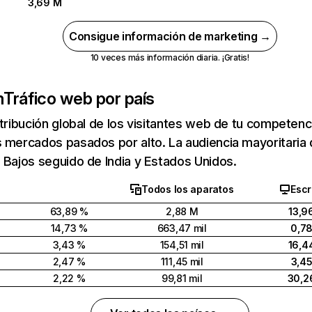
3,69 M
Consigue información de marketing →
10 veces más información diaria. ¡Gratis!
m
Tráfico web por país
stribución global de los visitantes web de tu competen
s mercados pasados por alto. La audiencia mayoritari
 Bajos seguido de India y Estados Unidos.
Todos los aparatos
Escr
63,89 %
2,88 M
13,9
14,73 %
663,47 mil
0,7
3,43 %
154,51 mil
16,4
2,47 %
111,45 mil
3,4
2,22 %
99,81 mil
30,2