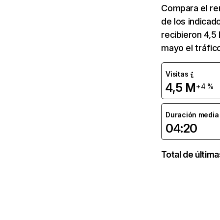
Compara el re
de los indicad
recibieron 4,5
mayo el tráfi
Visitas
4,5 M
+4 %
Duración media d
04:20
Total de últim