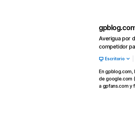
gpblog.co
Averigua por d
competidor par
Escritorio
En gpblog.com, l
de google.com (1
a gpfans.com y f