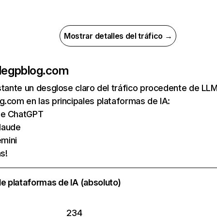
Mostrar detalles del tráfico →
de
gpblog.com
nstante un desglose claro del tráfico procedente de 
.com en las principales plataformas de IA:
 de ChatGPT
laude
mini
s!
e plataformas de IA (absoluto)
234