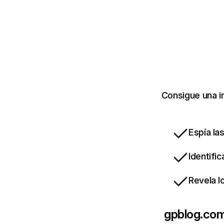
Consigue una i
Espía la
Identifi
Revela l
gpblog.co