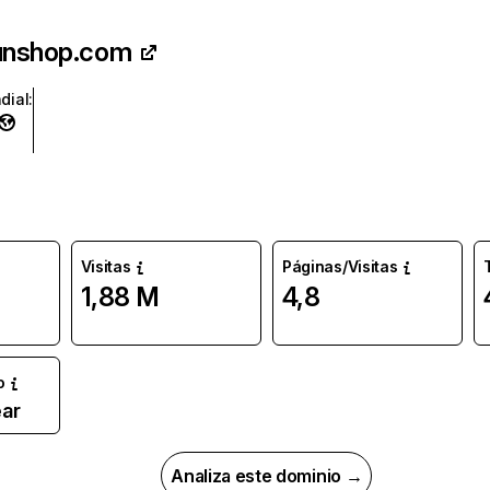
unshop.com
dial
:
Visitas
Páginas/Visitas
1,88 M
4,8
o
ar
Analiza este dominio →