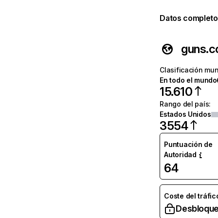
Datos completo
guns.
Clasificación mun
En todo el mundo
15.610
Rango del país
:
Estados Unidos
3554
Puntuación de
Autoridad
64
Coste del tráfic
Desbloque