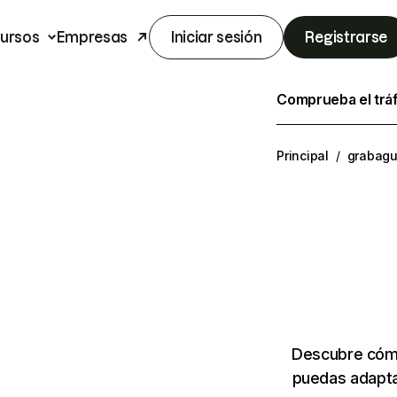
ursos
Empresas
Iniciar sesión
Registrarse
Comprueba el trá
Principal
/
grabag
Descubre cómo
puedas adapta