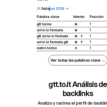
Italia
jun 2026
Palabra clave
Intento
Posición
gtt torino
1
N
arrivi in fermata
1
N
gtt arrivi in fermata
1
N
T
arrivi in fermata gtt
1
N
T
metro torino
1
C
Ver todas las palabras clave →
gtt.to.it
Análisis de
backlinks
Analiza y rastrea el perfil de backli