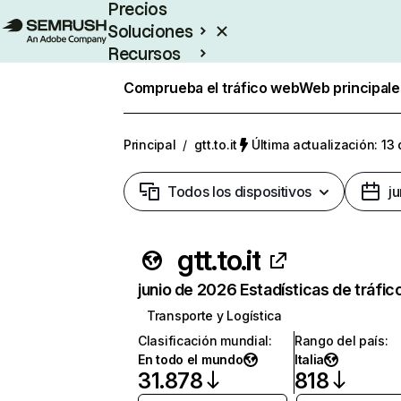
Precios
Soluciones
Recursos
Empresas
Comprueba el tráfico web
Web principale
Principal
/
gtt.to.it
Última actualización: 13 
Todos los dispositivos
j
gtt.to.it
junio de 2026 Estadísticas de tráfic
Transporte y Logística
Clasificación mundial
:
Rango del país
:
En todo el mundo
Italia
31.878
818