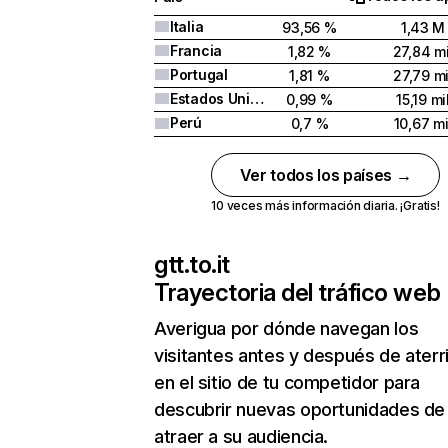
Italia
93,56 %
1,43 M
Francia
1,82 %
27,84 mi
Portugal
1,81 %
27,79 mi
Estados Unidos
0,99 %
15,19 mi
Perú
0,7 %
10,67 mi
Ver todos los países →
10 veces más información diaria. ¡Gratis!
gtt.to.it
Trayectoria del tráfico web
Averigua por dónde navegan los
visitantes antes y después de aterr
en el sitio de tu competidor para
descubrir nuevas oportunidades de
atraer a su audiencia.