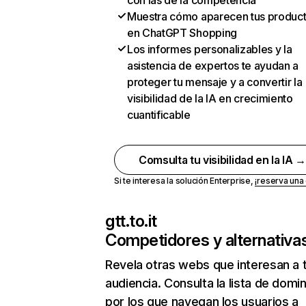
con las de la competencia
Muestra cómo aparecen tus produc
en ChatGPT Shopping
Los informes personalizables y la
asistencia de expertos te ayudan a
proteger tu mensaje y a convertir la
visibilidad de la IA en crecimiento
cuantificable
Comsulta tu visibilidad en la IA 
Si te interesa la solución Enterprise,
¡reserva un
gtt.to.it
Competidores y alternativa
Revela otras webs que interesan a 
audiencia. Consulta la lista de domi
por los que navegan los usuarios a