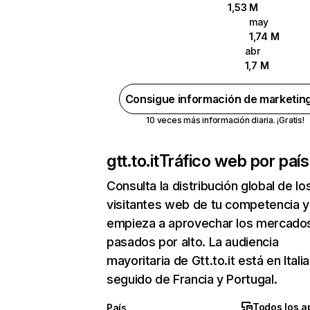
1,53 M
may
1,74 M
abr
1,7 M
Consigue información de marketin
10 veces más información diaria. ¡Gratis!
gtt.to.it
Tráfico web por país
Consulta la distribución global de lo
visitantes web de tu competencia y
empieza a aprovechar los mercado
pasados por alto. La audiencia
mayoritaria de Gtt.to.it está en Italia
seguido de Francia y Portugal.
Todos los a
País