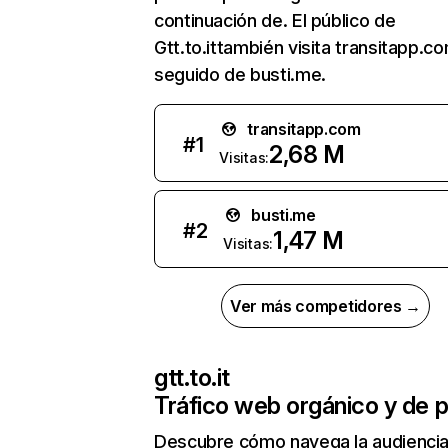
continuación de. El público de
Gtt.to.ittambién visita transitapp.c
seguido de busti.me.
transitapp.com
#
1
2,68 M
Visitas:
busti.me
#
2
1,47 M
Visitas:
Ver más competidores →
gtt.to.it
Tráfico web orgánico y de 
Descubre cómo navega la audienci