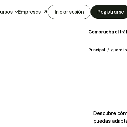
ursos
Empresas
Iniciar sesión
Registrarse
Comprueba el trá
Principal
/
guard.io
Descubre cómo
puedas adapta