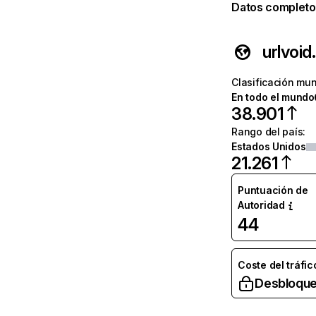
Datos completo
urlvoi
Clasificación mun
En todo el mundo
38.901
Rango del país
:
Estados Unidos
21.261
Puntuación de
Autoridad
44
Coste del tráfic
Desbloque