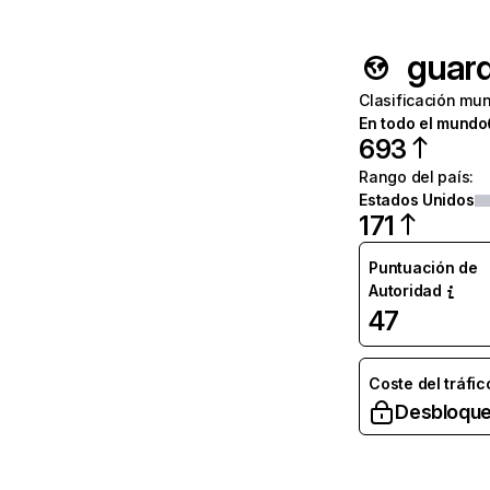
guard
Clasificación mun
En todo el mundo
693
Rango del país
:
Estados Unidos
171
Puntuación de
Autoridad
47
Coste del tráfic
Desbloque