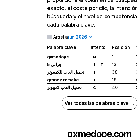
exacto, el coste por clic, la intenció
búsqueda y el nivel de competencia
cada palabra clave.
Argelia
jun 2026
Palabra clave
Intento
Posición
gxmedope
1
N
جراني 5
13
I
T
تحميل العاب للكمبيوتر
38
I
granny remake
18
I
تحميل العاب كمبيوتر
40
C
Ver todas las palabras clave →
gxmedope.com