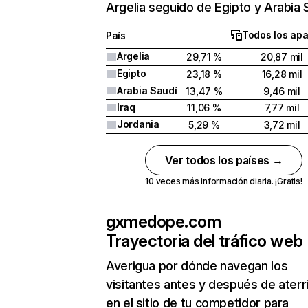
Argelia seguido de Egipto y Arabia 
Todos los apa
País
Argelia
29,71 %
20,87 mil
Egipto
23,18 %
16,28 mil
Arabia Saudí
13,47 %
9,46 mil
Iraq
11,06 %
7,77 mil
Jordania
5,29 %
3,72 mil
Ver todos los países →
10 veces más información diaria. ¡Gratis!
gxmedope.com
Trayectoria del tráfico web
Averigua por dónde navegan los
visitantes antes y después de aterr
en el sitio de tu competidor para