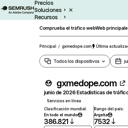
Precios
Soluciones
Recursos
Empresas
Comprueba el tráfico web
Web principale
Principal
/
gxmedope.com
Última actualiza
Todos los dispositivos
j
gxmedope.com
junio de 2026 Estadísticas de tráfic
Servicios en línea
Clasificación mundial
:
Rango del país
:
En todo el mundo
Argelia
386.821
7532