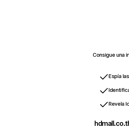
Consigue una i
Espía la
Identifi
Revela l
hdmall.co.t