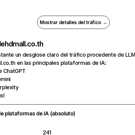
Mostrar detalles del tráfico →
de
hdmall.co.th
nstante un desglose claro del tráfico procedente de 
.co.th en las principales plataformas de IA:
de ChatGPT
mini
rplexity
s!
e plataformas de IA (absoluto)
241