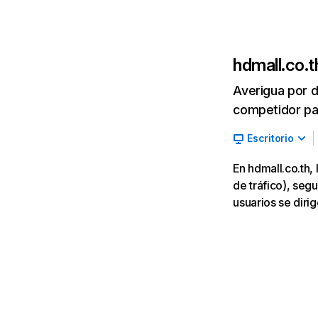
hdmall.co.t
Averigua por d
competidor par
Escritorio
En hdmall.co.th
de tráfico), segu
usuarios se diri