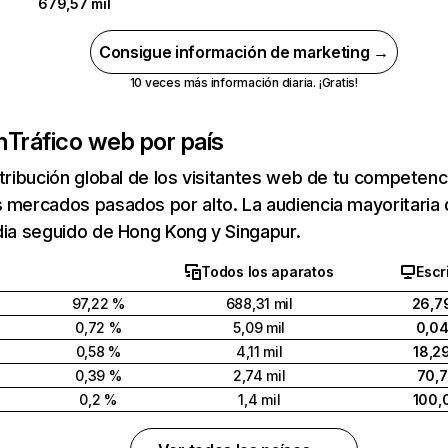
679,57 mil
Consigue información de marketing →
10 veces más información diaria. ¡Gratis!
h
Tráfico web por país
stribución global de los visitantes web de tu competen
 mercados pasados por alto. La audiencia mayoritaria 
dia seguido de Hong Kong y Singapur.
Todos los aparatos
Escr
97,22 %
688,31 mil
26,7
0,72 %
5,09 mil
0,0
0,58 %
4,11 mil
18,2
0,39 %
2,74 mil
70,
0,2 %
1,4 mil
100,