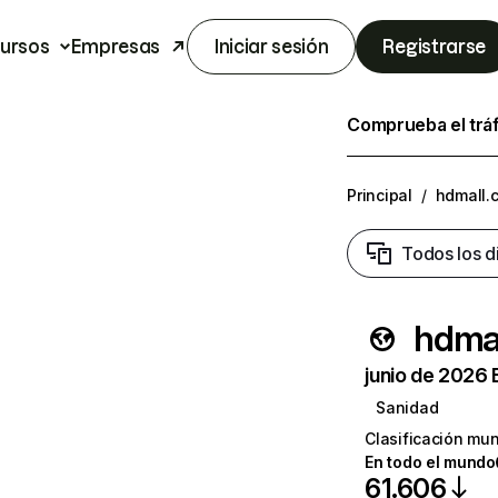
ursos
Empresas
Iniciar sesión
Registrarse
Comprueba el trá
Principal
/
hdmall.c
Todos los d
hdmal
junio de 2026 
Sanidad
Clasificación mun
En todo el mundo
61.606