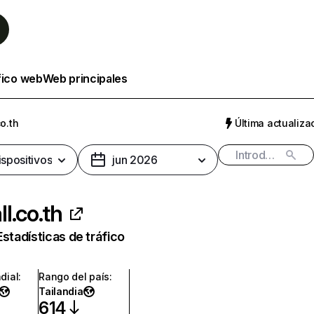
fico web
Web principales
o.th
Última actualizac
ispositivos
jun 2026
l.co.th
Estadísticas de tráfico
dial
:
Rango del país
:
Tailandia
614