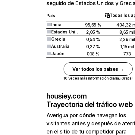
seguido de Estados Unidos y Grecia
Todos los a
País
India
95,65 %
404,32 m
Estados Unidos
2,05 %
8,65 mil
Grecia
0,54 %
2,29 mi
Australia
0,27 %
1,15 mil
Japón
0,18 %
773
Ver todos los países →
10 veces más información diaria. ¡Gratis!
housiey.com
Trayectoria del tráfico web
Averigua por dónde navegan los
visitantes antes y después de aterr
en el sitio de tu competidor para