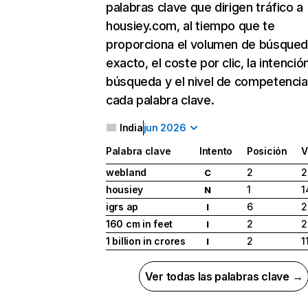
palabras clave que dirigen tráfico a
housiey.com, al tiempo que te
proporciona el volumen de búsque
exacto, el coste por clic, la intenció
búsqueda y el nivel de competencia
cada palabra clave.
India
jun 2026
Palabra clave
Intento
Posición
V
webland
2
2
C
housiey
1
1
N
igrs ap
6
2
I
160 cm in feet
2
2
I
1 billion in crores
2
1
I
Ver todas las palabras clave →