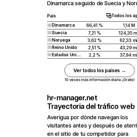
Dinamarca seguido de Suecia y Nor
Todos los a
País
Dinamarca
66,41 %
1,14 M
Suecia
7,21 %
124,35 m
Noruega
3,62 %
62,33 mi
Reino Unido
2,51 %
43,29 mi
Estados Unidos
2,2 %
37,94 mi
Ver todos los países →
10 veces más información diaria. ¡Gratis!
hr-manager.net
Trayectoria del tráfico web
Averigua por dónde navegan los
visitantes antes y después de aterr
en el sitio de tu competidor para