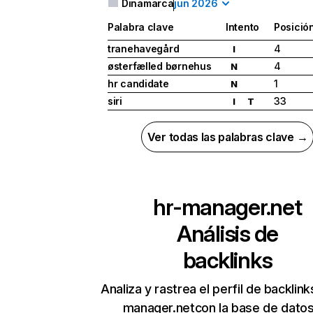
Dinamarca
jun 2026
Palabra clave
Intento
Posició
tranehavegård
4
I
østerfælled børnehus
4
N
hr candidate
1
N
siri
33
I
T
Ver todas las palabras clave →
hr-manager.net
Análisis de
backlinks
Analiza y rastrea el perfil de backlink
manager.netcon la base de dato