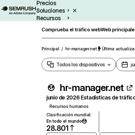
Precios
Soluciones
Recursos
Empresas
Comprueba el tráfico web
Web principale
Principal
/
hr-manager.net
Última actualiza
Todos los dispositivos
j
hr-manager.net
junio de 2026 Estadísticas de tráfic
Recursos humanos
Clasificación mundial
:
En todo el mundo
28.801