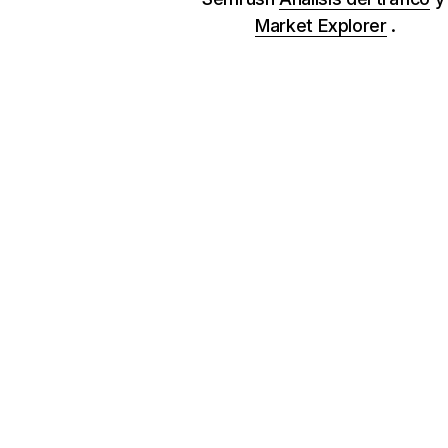
Market Explorer
.