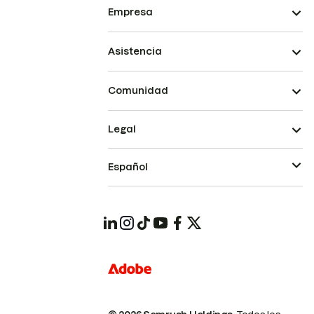
Empresa
Asistencia
Comunidad
Legal
Español