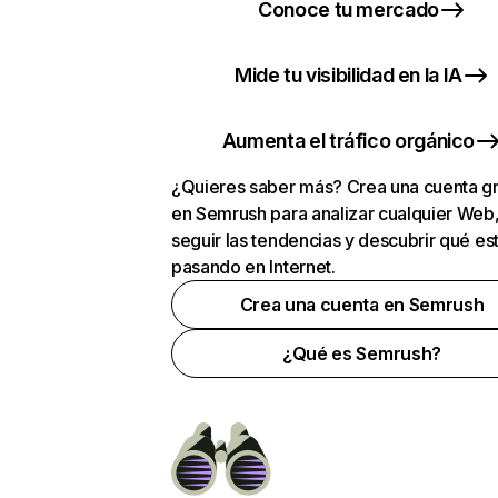
Conoce tu mercado
Mide tu visibilidad en la IA
Aumenta el tráfico orgánico
¿Quieres saber más? Crea una cuenta gr
en Semrush para analizar cualquier Web
seguir las tendencias y descubrir qué es
pasando en Internet.
Crea una cuenta en Semrush
¿Qué es Semrush?