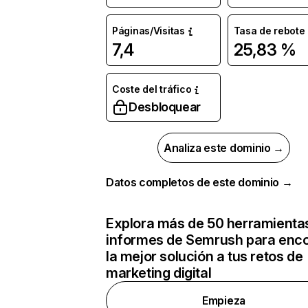
Páginas/Visitas
Tasa de rebote
7,4
25,83 %
Coste del tráfico
Desbloquear
Analiza este dominio →
Datos completos de este dominio →
Explora más de 50 herramienta
informes de Semrush para enco
la mejor solución a tus retos de
marketing digital
Empieza