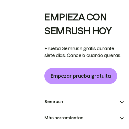
EMPIEZA CON
SEMRUSH HOY
Prueba Semrush gratis durante
siete días. Cancela cuando quieras.
Empezar prueba gratuita
Semrush
Más herramientas