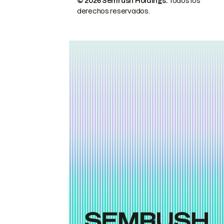
© 2026 Semrush Holdings.
Todos los
derechos reservados.