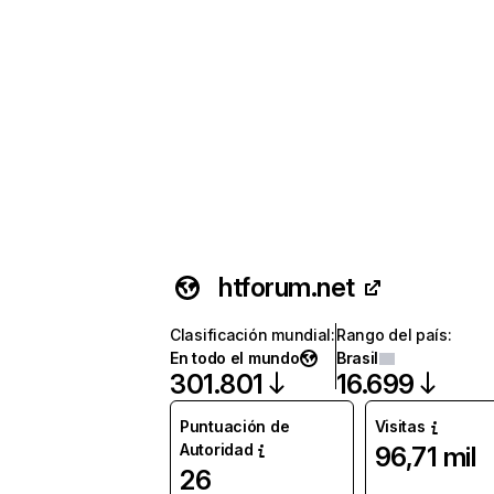
htforum.net
Clasificación mundial
:
Rango del país
:
En todo el mundo
Brasil
301.801
16.699
Puntuación de
Visitas
Autoridad
96,71 mil
26