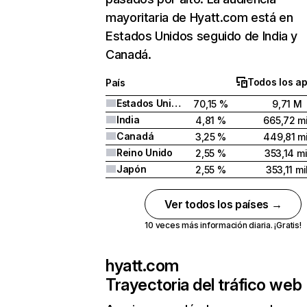
mayoritaria de Hyatt.com está en
Estados Unidos seguido de India y
Canadá.
Todos los a
País
Estados Unidos
70,15 %
9,71 M
India
4,81 %
665,72 mi
Canadá
3,25 %
449,81 mi
Reino Unido
2,55 %
353,14 mi
Japón
2,55 %
353,11 mi
Ver todos los países →
10 veces más información diaria. ¡Gratis!
hyatt.com
Trayectoria del tráfico web