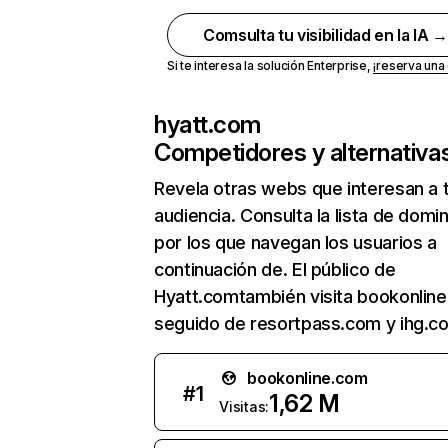
Comsulta tu visibilidad en la IA 
Si te interesa la solución Enterprise,
¡reserva un
hyatt.com
Competidores y alternativa
Revela otras webs que interesan a 
audiencia. Consulta la lista de domi
por los que navegan los usuarios a
continuación de. El público de
Hyatt.comtambién visita bookonlin
seguido de resortpass.com y ihg.c
bookonline.com
#
1
1,62 M
Visitas: