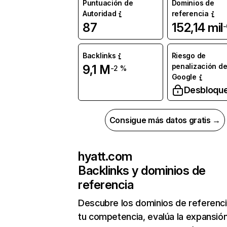
Puntuación de
Dominios de
Autoridad
referencia
87
152,14 mil
-
Backlinks
Riesgo de
penalización d
9,1 M
-2 %
Google
Desbloqu
Consigue más datos gratis →
hyatt.com
Backlinks y dominios de
referencia
Descubre los dominios de referenc
tu competencia, evalúa la expansió