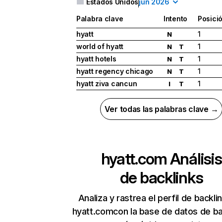
Estados Unidos
jun 2026
Palabra clave
Intento
Posici
hyatt
1
N
world of hyatt
1
N
T
hyatt hotels
1
N
T
hyatt regency chicago
1
N
T
hyatt ziva cancun
1
I
T
Ver todas las palabras clave →
hyatt.com
Análisis
de backlinks
Analiza y rastrea el perfil de backli
hyatt.comcon la base de datos de ba