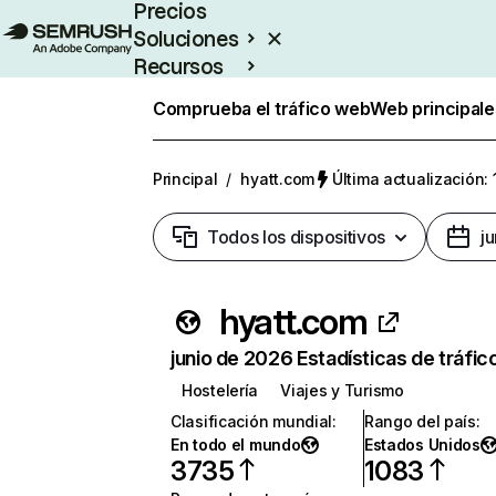
Precios
Soluciones
Recursos
Empresas
Comprueba el tráfico web
Web principale
Principal
/
hyatt.com
Última actualización: 
Todos los dispositivos
j
hyatt.com
junio de 2026 Estadísticas de tráfic
Hostelería
Viajes y Turismo
Clasificación mundial
:
Rango del país
:
En todo el mundo
Estados Unidos
3735
1083