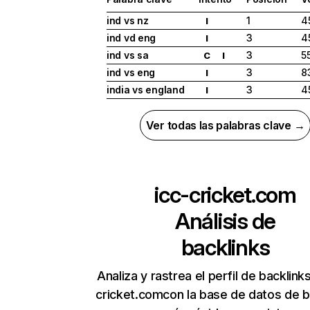
ind vs nz
1
4
I
ind vd eng
3
4
I
ind vs sa
3
5
C
I
ind vs eng
3
8
I
india vs england
3
4
I
Ver todas las palabras clave →
icc-cricket.com
Análisis de
backlinks
Analiza y rastrea el perfil de backlink
cricket.comcon la base de datos de b