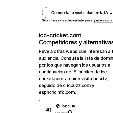
Comsulta tu visibilidad en la IA 
Si te interesa la solución Enterprise,
¡reserva un
icc-cricket.com
Competidores y alternativa
Revela otras webs que interesan a 
audiencia. Consulta la lista de domi
por los que navegan los usuarios a
continuación de. El público de Icc-
cricket.comtambién visita bcci.tv,
seguido de cricbuzz.com y
espncricinfo.com.
bcci.tv
#
1
0