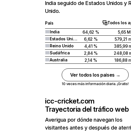
India seguido de Estados Unidos y 
Unido.
Todos los a
País
India
64,62 %
5,65 M
Estados Unidos
6,62 %
579,21 m
Reino Unido
4,41 %
385,99 m
Sudáfrica
2,84 %
248,08 m
Australia
2,14 %
186,88 m
Ver todos los países →
10 veces más información diaria. ¡Gratis!
icc-cricket.com
Trayectoria del tráfico web
Averigua por dónde navegan los
visitantes antes y después de aterr