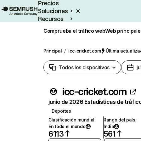
Precios
Soluciones
Recursos
Empresas
Comprueba el tráfico web
Web principale
Principal
/
icc-cricket.com
Última actualiza
Todos los dispositivos
j
icc-cricket.com
junio de 2026 Estadísticas de tráfic
Deportes
Clasificación mundial
:
Rango del país
:
En todo el mundo
India
6113
561