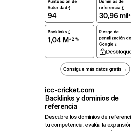
Puntuación de
Dominios de
Autoridad
referencia
94
30,96 mil
+
Backlinks
Riesgo de
penalización d
1,04 M
+2 %
Google
Desbloqu
Consigue más datos gratis →
icc-cricket.com
Backlinks y dominios de
referencia
Descubre los dominios de referenc
tu competencia, evalúa la expansió