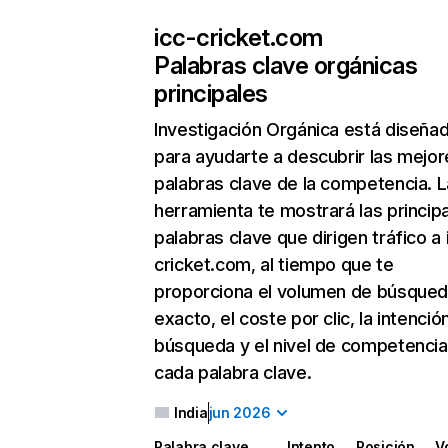
icc-cricket.com
Palabras clave orgánicas
principales
Investigación Orgánica
está diseña
para ayudarte a descubrir las mejor
palabras clave de la competencia. L
herramienta te mostrará las princip
palabras clave que dirigen tráfico a 
cricket.com, al tiempo que te
proporciona el volumen de búsque
exacto, el coste por clic, la intenció
búsqueda y el nivel de competencia
cada palabra clave.
India
jun 2026
Palabra clave
Intento
Posición
V