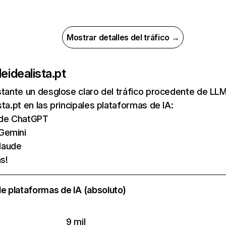
Mostrar detalles del tráfico →
de
idealista.pt
nstante un desglose claro del tráfico procedente de 
sta.pt en las principales plataformas de IA:
s de ChatGPT
Gemini
laude
s!
e plataformas de IA (absoluto)
9 mil