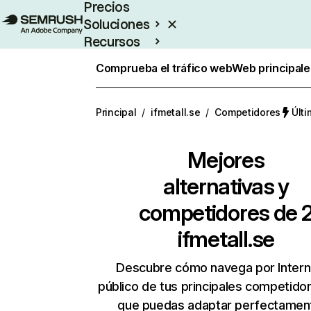
Precios
Soluciones
Recursos
Empresas
Comprueba el tráfico web
Web principale
Principal
/
ifmetall.se
/
Competidores
Últi
Mejores
alternativas y
competidores de 
ifmetall.se
Descubre cómo navega por Intern
público de tus principales competido
que puedas adaptar perfectament