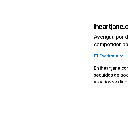
iheartjane
Averigua por d
competidor par
Escritorio
En iheartjane.co
seguidos de goog
usuarios se diri