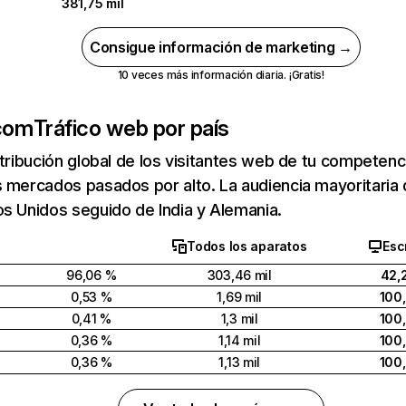
381,75 mil
Consigue información de marketing →
10 veces más información diaria. ¡Gratis!
.com
Tráfico web por país
stribución global de los visitantes web de tu competen
 mercados pasados por alto. La audiencia mayoritaria 
s Unidos seguido de India y Alemania.
Todos los aparatos
Esc
96,06 %
303,46 mil
42,
0,53 %
1,69 mil
100
0,41 %
1,3 mil
100
0,36 %
1,14 mil
100
0,36 %
1,13 mil
100