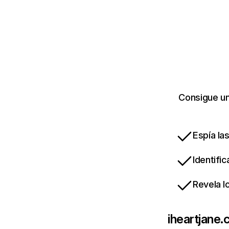
Consigue un
Espía la
Identifi
Revela l
iheartjane