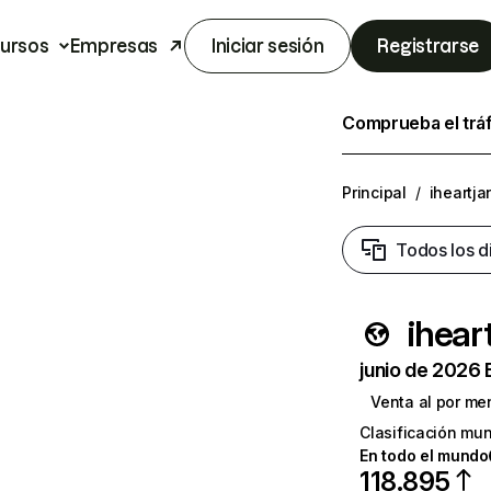
ursos
Empresas
Iniciar sesión
Registrarse
Comprueba el trá
Principal
/
iheartj
Todos los d
ihear
junio de 2026 
Venta al por me
Clasificación mun
En todo el mundo
118.895