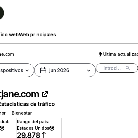
fico web
Web principales
ane.com
Última actualizac
ispositivos
jun 2026
tjane.com
Estadísticas de tráfico
nor
Bienestar
dial
:
Rango del país
:
Estados Unidos
29.878