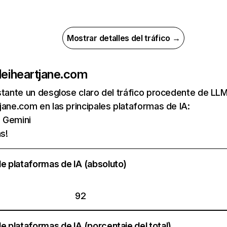
Mostrar detalles del tráfico →
de
iheartjane.com
nstante un desglose claro del tráfico procedente de 
jane.com en las principales plataformas de IA:
e Gemini
s!
e plataformas de IA (absoluto)
92
e plataformas de IA (porcentaje del total)