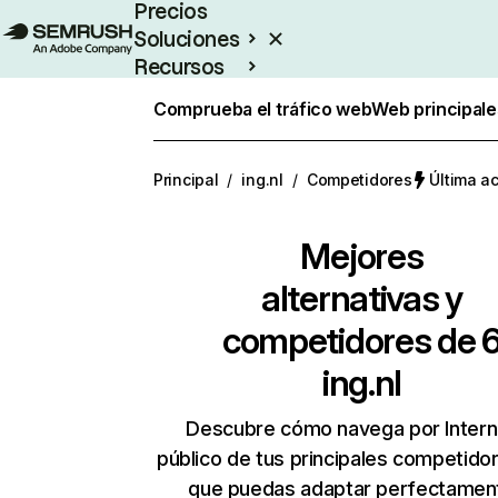
Precios
Soluciones
Recursos
Empresas
Comprueba el tráfico web
Web principale
Principal
/
ing.nl
/
Competidores
Última ac
Mejores
alternativas y
competidores de 
ing.nl
Descubre cómo navega por Intern
público de tus principales competido
que puedas adaptar perfectament