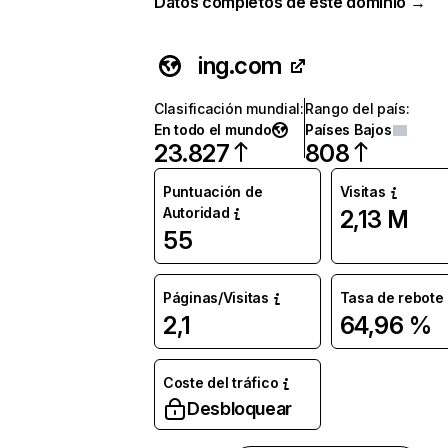
Datos completos de este dominio →
ing.com
Clasificación mundial
:
Rango del país
:
En todo el mundo
Países Bajos
23.827
808
Puntuación de
Visitas
Autoridad
2,13 M
55
Páginas/Visitas
Tasa de rebote
2,1
64,96 %
Coste del tráfico
Desbloquear