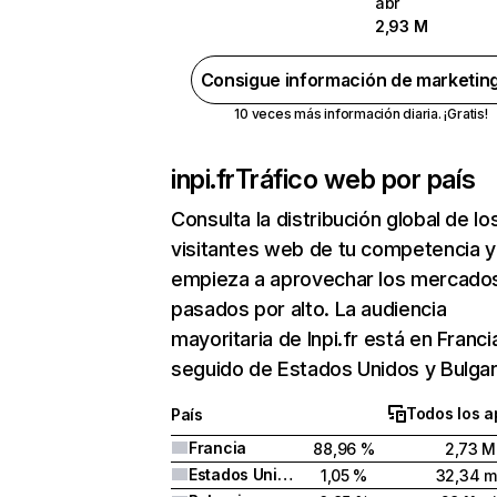
abr
2,93 M
Consigue información de marketin
10 veces más información diaria. ¡Gratis!
inpi.fr
Tráfico web por país
Consulta la distribución global de lo
visitantes web de tu competencia y
empieza a aprovechar los mercado
pasados por alto. La audiencia
mayoritaria de Inpi.fr está en Franci
seguido de Estados Unidos y Bulgar
Todos los a
País
Francia
88,96 %
2,73 M
Estados Unidos
1,05 %
32,34 m