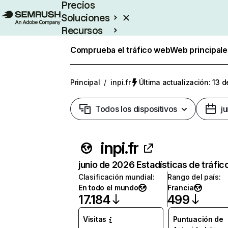
Precios
Soluciones
Recursos
Empresas
Comprueba el tráfico web
Web principale
Principal
/
inpi.fr
Última actualización: 13 d
Todos los dispositivos
j
inpi.fr
junio de 2026 Estadísticas de tráfic
Clasificación mundial
:
Rango del país
:
En todo el mundo
Francia
17.184
499
Visitas
Puntuación de