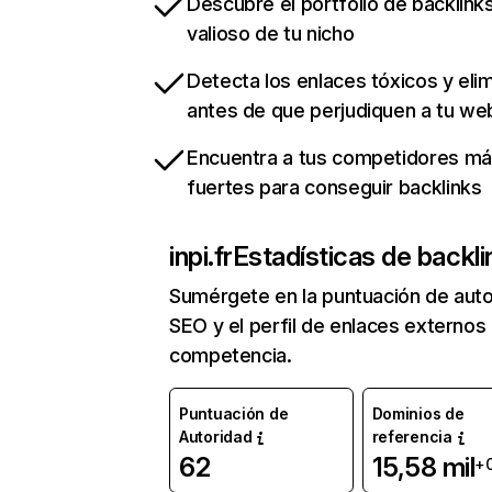
Descubre el portfolio de backlin
valioso de tu nicho
Detecta los enlaces tóxicos y eli
antes de que perjudiquen a tu we
Encuentra a tus competidores m
fuertes para conseguir backlinks
inpi.fr
Estadísticas de backli
Sumérgete en la puntuación de auto
SEO y el perfil de enlaces externos
competencia.
Puntuación de
Dominios de
Autoridad
referencia
62
15,58 mil
+