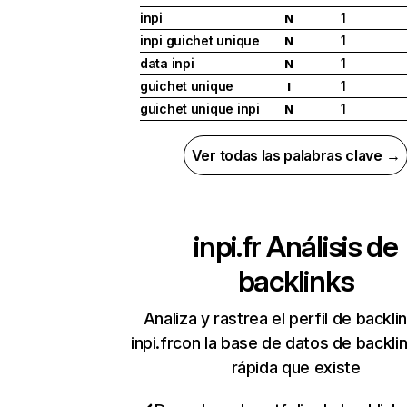
inpi
1
N
inpi guichet unique
1
N
data inpi
1
N
guichet unique
1
I
guichet unique inpi
1
N
Ver todas las palabras clave →
inpi.fr
Análisis de
backlinks
Analiza y rastrea el perfil de backli
inpi.frcon la base de datos de backl
rápida que existe