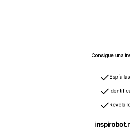
Consigue una in
Espía la
Identifi
Revela l
inspirobot