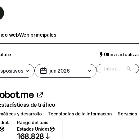
fico web
Web principales
bot.me
Última actualizac
ispositivos
jun 2026
robot.me
Estadísticas de tráfico
máticos y desarrollo
Tecnologías de la Información
Servicios 
dial
:
Rango del país
:
Estados Unidos
168.828