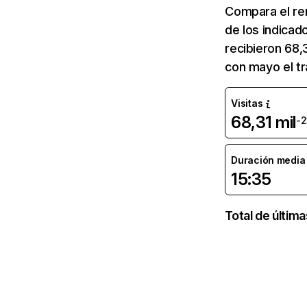
Compara el re
de los indicad
recibieron 68,
con mayo el tr
Visitas
68,31 mil
-
Duración media d
15:35
Total de últim