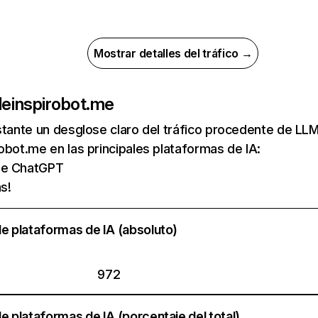
Mostrar detalles del tráfico →
de
inspirobot.me
nstante un desglose claro del tráfico procedente de 
obot.me en las principales plataformas de IA:
 de ChatGPT
s!
e plataformas de IA (absoluto)
972
e plataformas de IA (porcentaje del total)