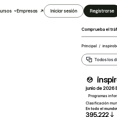
ursos
Empresas
Iniciar sesión
Registrarse
Comprueba el trá
Principal
/
inspiro
Todos los d
inspi
junio de 2026 
Programas infor
Clasificación mun
En todo el mundo
395.222