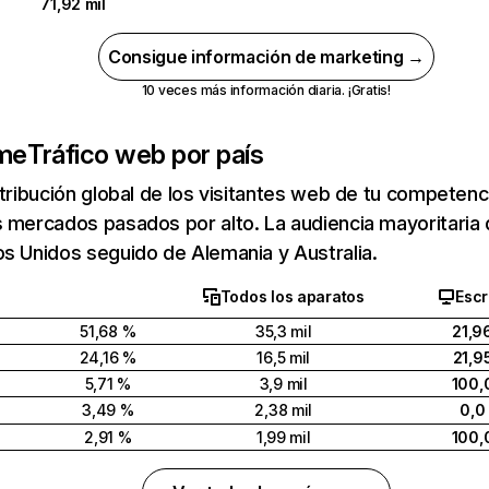
71,92 mil
Consigue información de marketing →
10 veces más información diaria. ¡Gratis!
.me
Tráfico web por país
stribución global de los visitantes web de tu competen
 mercados pasados por alto. La audiencia mayoritaria 
s Unidos seguido de Alemania y Australia.
Todos los aparatos
Escr
51,68 %
35,3 mil
21,9
24,16 %
16,5 mil
21,9
5,71 %
3,9 mil
100,
3,49 %
2,38 mil
0,0
2,91 %
1,99 mil
100,