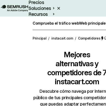
Precios
Soluciones
Recursos
Empresas
Comprueba el tráfico web
Web principale
Principal
/
instacart.com
/
Competidores
Ú
Mejores
alternativas y
competidores de 
instacart.com
Descubre cómo navega por Intern
público de tus principales competido
que puedas adaptar perfectament