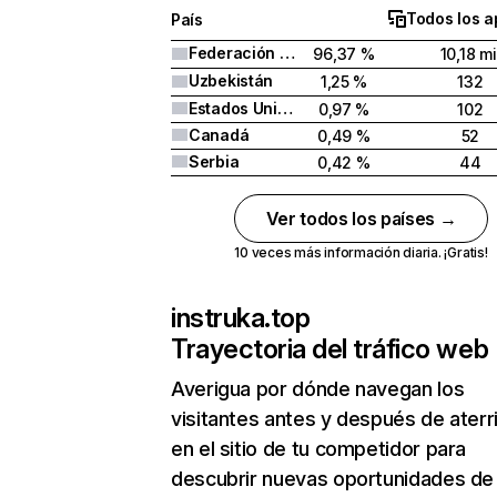
Todos los a
País
Federación Rusa
96,37 %
10,18 mi
Uzbekistán
1,25 %
132
Estados Unidos
0,97 %
102
Canadá
0,49 %
52
Serbia
0,42 %
44
Ver todos los países →
10 veces más información diaria. ¡Gratis!
instruka.top
Trayectoria del tráfico web
Averigua por dónde navegan los
visitantes antes y después de aterr
en el sitio de tu competidor para
descubrir nuevas oportunidades de