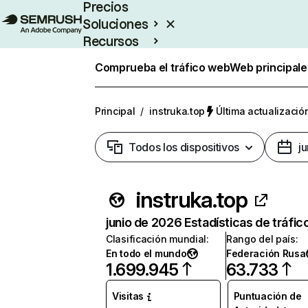
Precios
Soluciones
Recursos
Empresas
Comprueba el tráfico web
Web principale
Principal
/
instruka.top
Última actualización
Todos los dispositivos
j
instruka.top
junio de 2026 Estadísticas de tráfic
Clasificación mundial
:
Rango del país
:
En todo el mundo
Federación Rusa
1.699.945
63.733
Visitas
Puntuación de