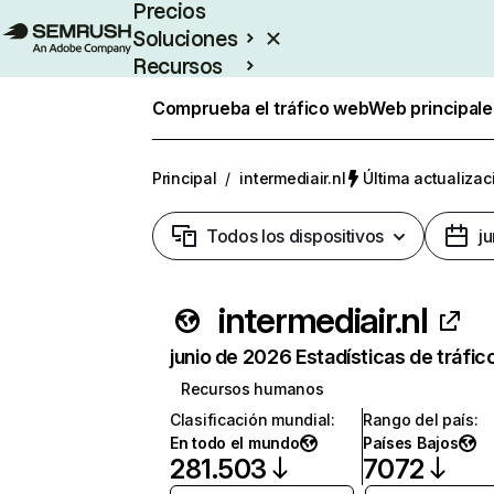
Precios
Soluciones
Recursos
Empresas
Comprueba el tráfico web
Web principale
Principal
/
intermediair.nl
Última actualizac
Todos los dispositivos
j
intermediair.nl
junio de 2026 Estadísticas de tráfic
Recursos humanos
Clasificación mundial
:
Rango del país
:
En todo el mundo
Países Bajos
281.503
7072