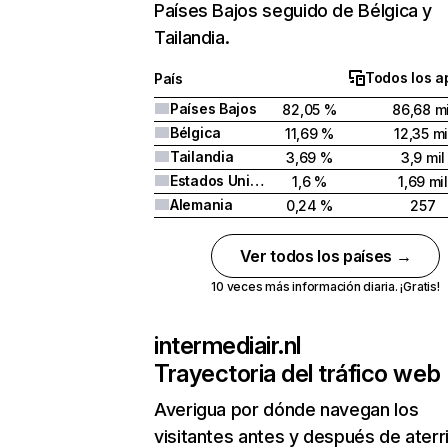
Países Bajos seguido de Bélgica y
Tailandia.
Todos los a
País
Países Bajos
82,05 %
86,68 mi
Bélgica
11,69 %
12,35 mi
Tailandia
3,69 %
3,9 mil
Estados Unidos
1,6 %
1,69 mil
Alemania
0,24 %
257
Ver todos los países →
10 veces más información diaria. ¡Gratis!
intermediair.nl
Trayectoria del tráfico web
Averigua por dónde navegan los
visitantes antes y después de aterr