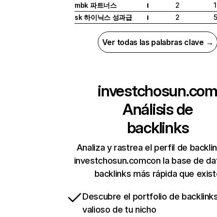
mbk 파트너스
2
1
I
sk 하이닉스 성과급
2
I
Ver todas las palabras clave →
investchosun.co
Análisis de
backlinks
Analiza y rastrea el perfil de backli
investchosun.comcon la base de da
backlinks más rápida que exist
Descubre el portfolio de backlin
valioso de tu nicho