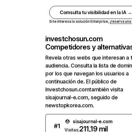
Comsulta tu visibilidad en la IA 
Si te interesa la solución Enterprise,
¡reserva un
investchosun.com
Competidores y alternativa
Revela otras webs que interesan a 
audiencia. Consulta la lista de domi
por los que navegan los usuarios a
continuación de. El público de
Investchosun.comtambién visita
sisajournal-e.com, seguido de
newstopkorea.com.
sisajournal-e.com
#
1
211,19 mil
Visitas: