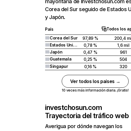
mayoritaria de Investchosun.com e
Corea del Sur seguido de Estados 
y Japón.
Todos los a
País
Corea del Sur
97,89 %
200,4 mi
Estados Unidos
0,78 %
1,6 mil
Japón
0,47 %
961
Guatemala
0,25 %
504
Singapur
0,16 %
320
Ver todos los países →
10 veces más información diaria. ¡Gratis!
investchosun.com
Trayectoria del tráfico web
Averigua por dónde navegan los