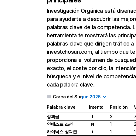
Investigación Orgánica
está diseña
para ayudarte a descubrir las mejor
palabras clave de la competencia. L
herramienta te mostrará las princip
palabras clave que dirigen tráfico a
investchosun.com, al tiempo que te
proporciona el volumen de búsque
exacto, el coste por clic, la intenció
búsqueda y el nivel de competencia
cada palabra clave.
Corea del Sur
jun 2026
Palabra clave
Intento
Posición
성과급
2
I
인베스트 조선
1
N
하이닉스 성과급
1
I