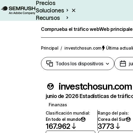
Precios
Soluciones
Recursos
Empresas
Comprueba el tráfico web
Web principale
Principal
/
investchosun.com
Última actual
Todos los dispositivos
j
investchosun.com
junio de 2026 Estadísticas de tráfic
Finanzas
Clasificación mundial
:
Rango del país
:
En todo el mundo
Corea del Sur
167.962
3773