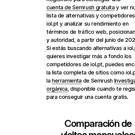
cuenta de Semrush gratuita
y ver n
lista de alternativas y competidore
iol.pt y analizar su rendimiento en
términos de tráfico web, posiciona
y autoridad, a partir del junio de 202
Si estás buscando alternativas a iol.
quieres investigar más a fondo los
competidores de iol.pt, puedes enc
la lista completa de sitios como iol.
la
herramienta
de Semrush
Investig
orgánica
, disponible cuando te regi
para conseguir una cuenta gratis.
Comparación de
visitas mensuales