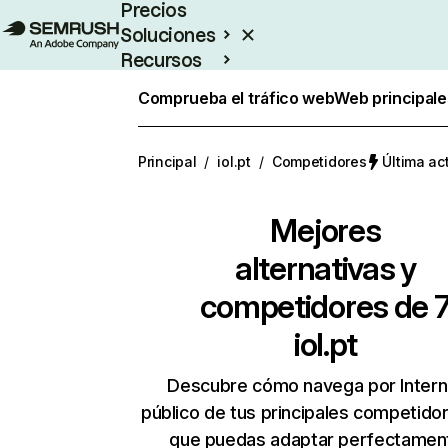
Precios
Soluciones
Recursos
Empresas
Comprueba el tráfico web
Web principale
Principal
/
iol.pt
/
Competidores
Última ac
Mejores
alternativas y
competidores de 
iol.pt
Descubre cómo navega por Intern
público de tus principales competido
que puedas adaptar perfectament