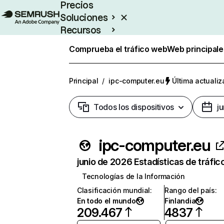
Precios
Soluciones
Recursos
Empresas
Comprueba el tráfico web
Web principale
Principal
/
ipc-computer.eu
Última actualiz
Todos los dispositivos
j
ipc-computer.eu
junio de 2026 Estadísticas de tráfic
Tecnologías de la Información
Clasificación mundial
:
Rango del país
:
En todo el mundo
Finlandia
209.467
4837