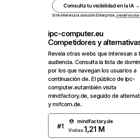
Comsulta tu visibilidad en la IA 
Si te interesa la solución Enterprise,
¡reserva un
ipc-computer.eu
Competidores y alternativa
Revela otras webs que interesan a 
audiencia. Consulta la lista de domi
por los que navegan los usuarios a
continuación de. El público de Ipc-
computer.eutambién visita
mindfactory.de, seguido de alterna
y mifcom.de.
mindfactory.de
#
1
1,21 M
Visitas: