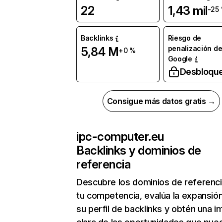
22
1,43 mil
-25
Backlinks
Riesgo de
penalización d
5,84 M
+0 %
Google
Desbloqu
Consigue más datos gratis →
ipc-computer.eu
Backlinks y dominios de
referencia
Descubre los dominios de referenc
tu competencia, evalúa la expansió
su perfil de backlinks y obtén una 