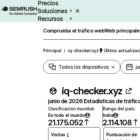
Precios
Soluciones
Recursos
Empresas
Comprueba el tráfico web
Web principale
Principal
/
iq-checker.xyz
Última actualizac
Todos los dispositivos
j
iq-checker.xyz
junio de 2026 Estadísticas de tráfic
Clasificación mundial
:
Rango del país
:
En todo el mundo
India
21.175.052
2.114.108
Visitas
Puntuación de