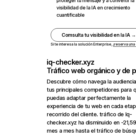
proteger tu mensaje y a convertir la
visibilidad de la IA en crecimiento
cuantificable
Comsulta tu visibilidad en la IA 
Si te interesa la solución Enterprise,
¡reserva un
iq-checker.xyz
Tráfico web orgánico y de 
Descubre cómo navega la audienci
tus principales competidores para 
puedas adaptar perfectamente la
experiencia de tu web en cada etap
recorrido del cliente. tráfico de Iq-
checker.xyz ha disminuido en -21,5
mes a mes hasta el tráfico de bús