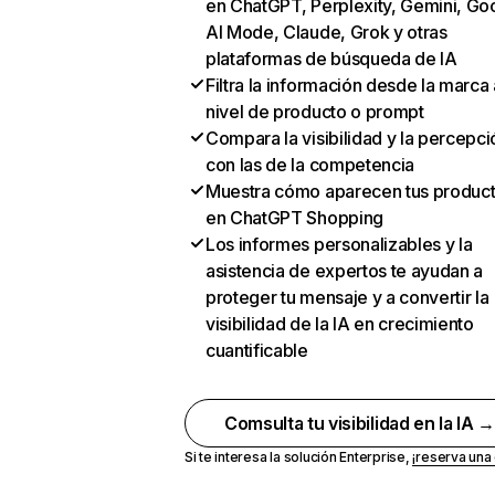
en ChatGPT, Perplexity, Gemini, Go
AI Mode, Claude, Grok y otras
plataformas de búsqueda de IA
Filtra la información desde la marca 
nivel de producto o prompt
Compara la visibilidad y la percepci
con las de la competencia
Muestra cómo aparecen tus produc
en ChatGPT Shopping
Los informes personalizables y la
asistencia de expertos te ayudan a
proteger tu mensaje y a convertir la
visibilidad de la IA en crecimiento
cuantificable
Comsulta tu visibilidad en la IA 
Si te interesa la solución Enterprise,
¡reserva un