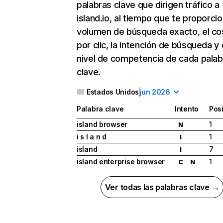
palabras clave que dirigen tráfico a
island.io, al tiempo que te proporcio
volumen de búsqueda exacto, el co
por clic, la intención de búsqueda y 
nivel de competencia de cada palab
clave.
Estados Unidos
jun 2026
Palabra clave
Intento
Pos
island browser
1
N
i s l a n d
1
I
island
7
I
island enterprise browser
1
C
N
Ver todas las palabras clave →