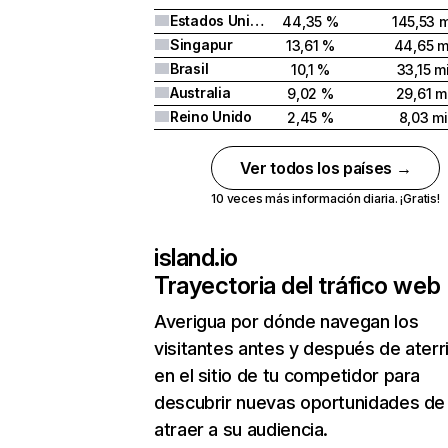
Estados Unidos
44,35 %
145,53 m
Singapur
13,61 %
44,65 m
Brasil
10,1 %
33,15 mi
Australia
9,02 %
29,61 mi
Reino Unido
2,45 %
8,03 mi
Ver todos los países →
10 veces más información diaria. ¡Gratis!
island.io
Trayectoria del tráfico web
Averigua por dónde navegan los
visitantes antes y después de aterr
en el sitio de tu competidor para
descubrir nuevas oportunidades de
atraer a su audiencia.