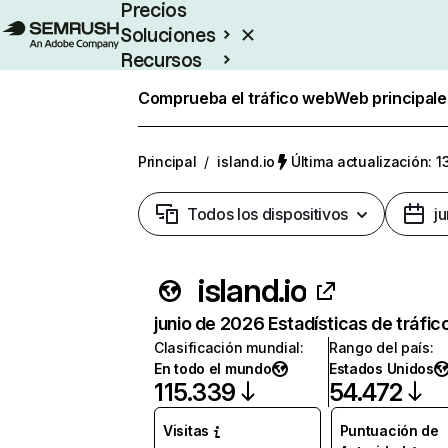
Precios
Soluciones
Recursos
Empresas
Comprueba el tráfico web
Web principale
Principal
/
island.io
Última actualización: 1
Todos los dispositivos
j
island.io
junio de 2026 Estadísticas de tráfic
Clasificación mundial
:
Rango del país
:
En todo el mundo
Estados Unidos
115.339
54.472
Visitas
Puntuación de