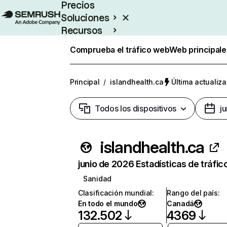
Precios
Soluciones
Recursos
Empresas
Comprueba el tráfico web
Web principale
Principal
/
islandhealth.ca
Última actualiza
Todos los dispositivos
j
islandhealth.ca
junio de 2026 Estadísticas de tráfic
Sanidad
Clasificación mundial
:
Rango del país
:
En todo el mundo
Canadá
132.502
4369