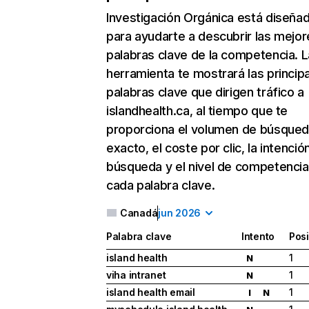
Investigación Orgánica
está diseña
para ayudarte a descubrir las mejor
palabras clave de la competencia. L
herramienta te mostrará las princip
palabras clave que dirigen tráfico a
islandhealth.ca, al tiempo que te
proporciona el volumen de búsque
exacto, el coste por clic, la intenció
búsqueda y el nivel de competencia
cada palabra clave.
Canadá
jun 2026
Palabra clave
Intento
Pos
island health
1
N
viha intranet
1
N
island health email
1
I
N