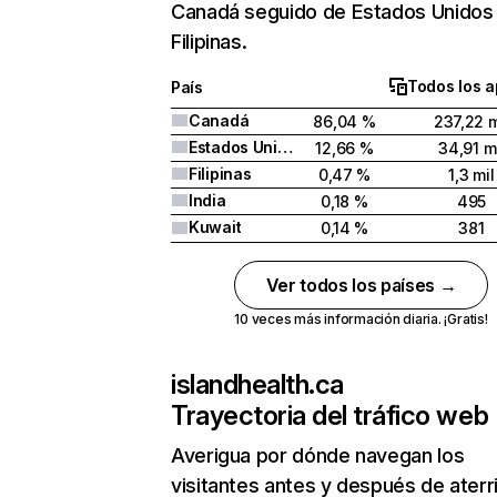
Canadá seguido de Estados Unidos
Filipinas.
Todos los a
País
Canadá
86,04 %
237,22 m
Estados Unidos
12,66 %
34,91 m
Filipinas
0,47 %
1,3 mil
India
0,18 %
495
Kuwait
0,14 %
381
Ver todos los países →
10 veces más información diaria. ¡Gratis!
islandhealth.ca
Trayectoria del tráfico web
Averigua por dónde navegan los
visitantes antes y después de aterr