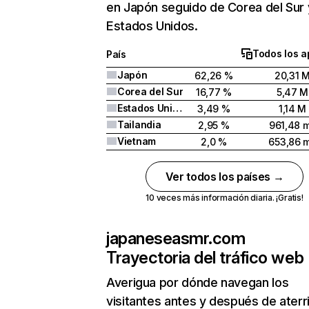
en Japón seguido de Corea del Sur 
Estados Unidos.
Todos los a
País
Japón
62,26 %
20,31 
Corea del Sur
16,77 %
5,47 M
Estados Unidos
3,49 %
1,14 M
Tailandia
2,95 %
961,48 m
Vietnam
2,0 %
653,86 m
Ver todos los países →
10 veces más información diaria. ¡Gratis!
japaneseasmr.com
Trayectoria del tráfico web
Averigua por dónde navegan los
visitantes antes y después de aterr