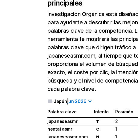
principales
Investigación Orgánica
está diseña
para ayudarte a descubrir las mejor
palabras clave de la competencia. L
herramienta te mostrará las princip
palabras clave que dirigen tráfico a
japaneseasmr.com, al tiempo que t
proporciona el volumen de búsque
exacto, el coste por clic, la intenció
búsqueda y el nivel de competencia
cada palabra clave.
Japón
jun 2026
Palabra clave
Intento
Posición
japaneseasmr
2
T
hentai asmr
1
C
japaneseasmr com
1
N