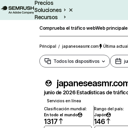
Precios
Soluciones
Recursos
Empresas
Comprueba el tráfico web
Web principale
Principal
/
japaneseasmr.com
Última actual
Todos los dispositivos
j
japaneseasmr.co
junio de 2026 Estadísticas de tráfic
Servicios en línea
Clasificación mundial
:
Rango del país
:
En todo el mundo
Japón
1317
146