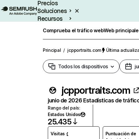
Precios
Soluciones
Recursos
Empresas
Comprueba el tráfico web
Web principale
Principal
/
jcpportraits.com
Última actualiz
Todos los dispositivos
j
jcpportraits.com
junio de 2026 Estadísticas de tráfic
Rango del país
:
Estados Unidos
25.435
Visitas
Puntuación de